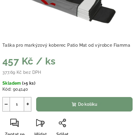
Taška pro markýzový koberec Patio Mat od výrobce Fiamma
457 Kč
/ ks
377,69 Kč bez DPH
Měrná cena:
Skladem
(
>5 ks
)
Kód:
904140
−
+
Do košíku
Zeptat se
Hlídat
Sdílet