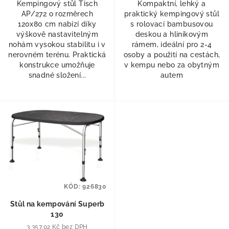
Kempingový stůl Tisch
Kompaktní, lehký a
AP/272 o rozměrech
praktický kempingový stůl
120x80 cm nabízí díky
s rolovací bambusovou
výškově nastavitelným
deskou a hliníkovým
nohám vysokou stabilitu i v
rámem, ideální pro 2-4
nerovném terénu. Praktická
osoby a použití na cestách,
konstrukce umožňuje
v kempu nebo za obytným
snadné složení...
autem
KÓD:
926830
Stůl na kempování Superb
130
3 357,02 Kč bez DPH