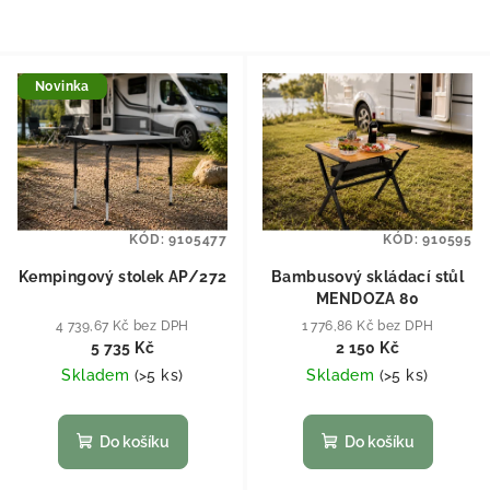
Novinka
KÓD:
9105477
KÓD:
910595
Kempingový stolek AP/272
Bambusový skládací stůl
MENDOZA 80
4 739,67 Kč bez DPH
1 776,86 Kč bez DPH
5 735 Kč
2 150 Kč
Skladem
(
>5 ks
)
Skladem
(
>5 ks
)
Do košíku
Do košíku