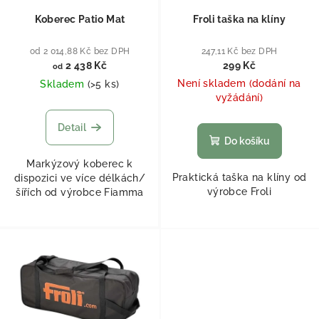
Koberec Patio Mat
Froli taška na klíny
od 2 014,88 Kč bez DPH
247,11 Kč bez DPH
2 438 Kč
299 Kč
od
Není skladem (dodání na
Skladem
(
>5 ks
)
vyžádání)
Detail
Do košíku
Markýzový koberec k
Praktická taška na klíny od
dispozici ve více délkách/
výrobce Froli
šířích od výrobce Fiamma