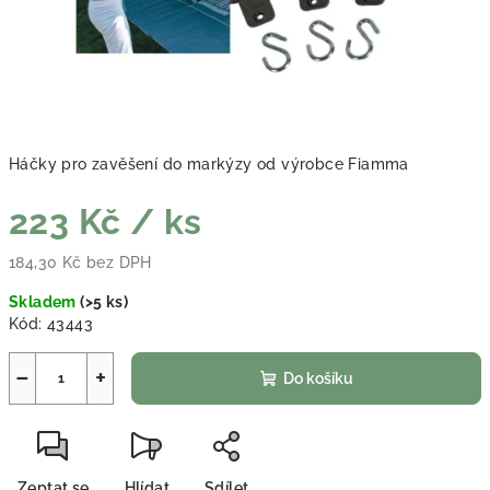
Háčky pro zavěšení do markýzy od výrobce Fiamma
223 Kč
/ ks
184,30 Kč bez DPH
Měrná cena:
Skladem
(
>5 ks
)
Kód:
43443
−
+
Do košíku
Zeptat se
Hlídat
Sdílet