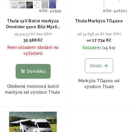
KÓD:
42599
KÓD:
426771
Thule 12V Boční markýza
Thule Markýza TO4200
Omnistor 5200 Bílá Mystic
Grau (šedá) 350 cm
29 411,57 Kč bez DPH
od 14 656,20 Kč bez DPH
35 588 Kč
17 734 Kč
od
Není skladem (dodání na
Skladem
(
>5 ks
)
vyžádání)
Detail
Do košíku
Markýza TO4200 od
Oblíbená motorová boční
výrobce Thule
markýza od výrobce Thule