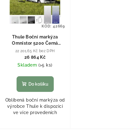
KÓD:
42669
Thule Boční markýza
Omnistor 5200 Černá
Mystic Grau (šedá) 315 cm
22 201,65 Kč bez DPH
26 864 Kč
Skladem
(
>5 ks
)
Do košíku
Oblíbená boční markýza od
výrobce Thule k dispozici
ve více provedeních