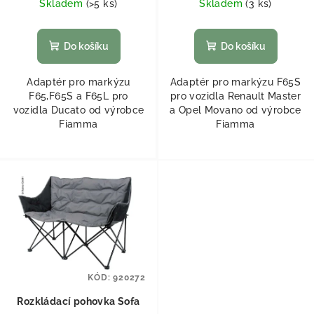
Skladem
(
>5 ks
)
Skladem
(
3 ks
)
Do košíku
Do košíku
Adaptér pro markýzu
Adaptér pro markýzu F65S
F65,F65S a F65L pro
pro vozidla Renault Master
vozidla Ducato od výrobce
a Opel Movano od výrobce
Fiamma
Fiamma
KÓD:
920272
Rozkládací pohovka Sofa