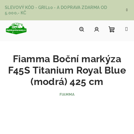
Přejít na obsah
SLEVOVÝ KÓD - GRIL10 - A DOPRAVA ZDARMA OD
5.000,- KČ
Nákupní
Hledat
Přihlášení
Fiamma Boční markýza
F45S Titanium Royal Blue
(modrá) 425 cm
FIAMMA