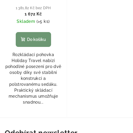
1 381,82 Kč bez DPH
1 672 Kč
Skladem
(
>5 ks
)
Do košíku
Rozkládací pohovka
Holiday Travel nabízí
pohodlné posezení pro dvě
osoby díky své stabilní
konstrukci a
polstrovanému sedáku.
Praktický skládací
mechanismus umožňuje
snadnou...
Odebírat newsletter