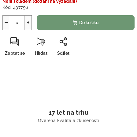
Není skladem (dodání na vyžádání)
Kód:
437756
−
+
Do košíku
Zeptat se
Hlídat
Sdílet
17 let na trhu
Ověřená kvalita a zkušenosti