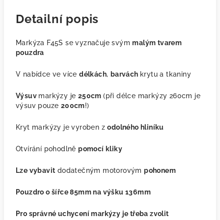
Detailní popis
Markýza F45S se vyznačuje svým
malým tvarem
pouzdra
V nabídce ve více
délkách
,
barvách
krytu a tkaniny
Výsuv
markýzy je
250cm
(při délce markýzy 260cm je
výsuv pouze
200cm
!)
Kryt markýzy je vyroben z
odolného hliníku
Otvírání pohodlně
pomocí kliky
Lze vybavit
dodatečným motorovým
pohonem
Pouzdro o šířce 85mm na výšku 136mm
Pro správné uchycení markýzy je třeba zvolit