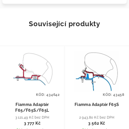
Související produkty
KÓD:
434642
KÓD:
43458
Fiamma Adaptér
Fiamma Adaptér F65S
F65/F65S/F65L
3 121,49 Kč bez DPH
2 943,80 Kč bez DPH
3 777 Kč
3 562 Kč