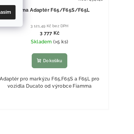
Fiamma Adaptér F65/F65S/F65L
lasím
3 121,49 Kč bez DPH
3 777 Kč
Skladem
(
>5 ks
)
Do košíku
Adaptér pro markýzu F65,F65S a F65L pro
vozidla Ducato od výrobce Fiamma