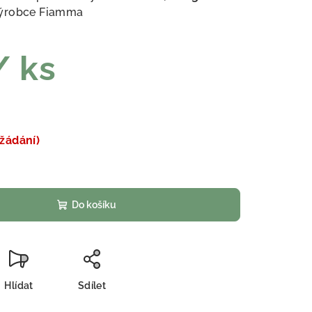
ýrobce Fiamma
/ ks
žádání)
Do košíku
Hlídat
Sdílet