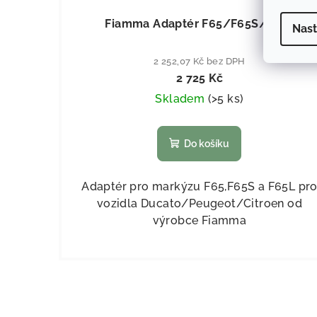
Fiamma Adaptér F65/F65S/F65L
Nast
2 252,07 Kč bez DPH
2 725 Kč
Skladem
(
>5 ks
)
Do košíku
Adaptér pro markýzu F65,F65S a F65L pr
vozidla Ducato/Peugeot/Citroen od
výrobce Fiamma