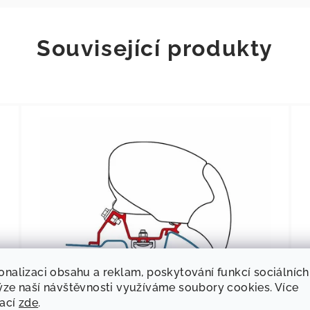
Související produkty
onalizaci obsahu a reklam, poskytování funkcí sociálních
ýze naší návštěvnosti využíváme soubory cookies. Více
mací
zde
.
78
KÓD:
43471