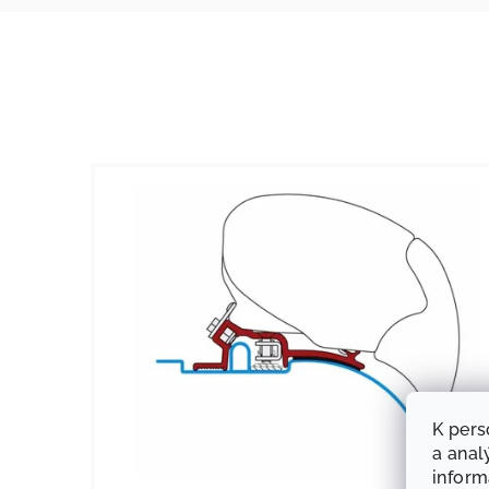
K pers
a anal
infor
KÓD:
434