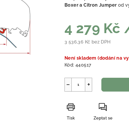
Boxer a Citron Jumper
od v
4 279 Kč
3 536,36 Kč bez DPH
Měrná cena:
Není skladem (dodání na vy
Kód:
440517
−
+
Tisk
Zeptat se