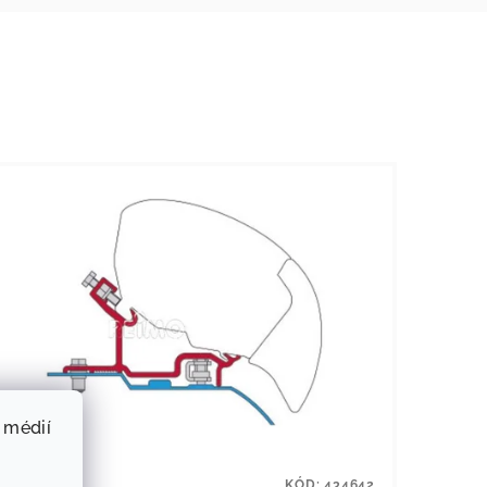
 médií
KÓD:
434642