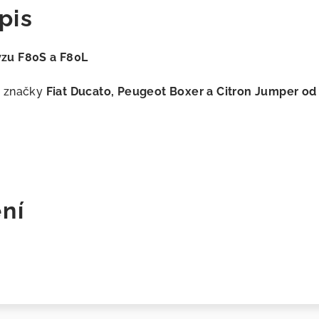
pis
zu F80S a F80L
z značky
Fiat Ducato, Peugeot Boxer a Citron Jumper o
ní