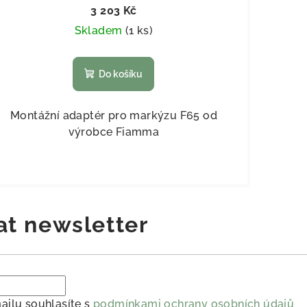
3 203 Kč
Skladem
(
1 ks
)
Do košíku
Montážní adaptér pro markýzu F65 od
výrobce Fiamma
at newsletter
ailu souhlasíte s
podmínkami ochrany osobních údajů