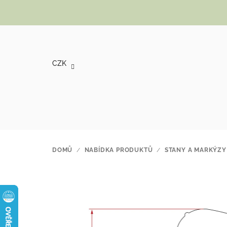
Přejít na obsah
CZK
DOMŮ
/
NABÍDKA PRODUKTŮ
/
STANY A MARKÝZY