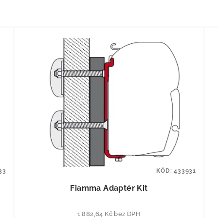
33
KÓD:
433931
Fiamma Adaptér Kit
1 882,64 Kč bez DPH