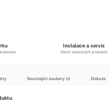
trhu
Instalace a servis
zkušenosti
Všech nabízených produktů
try
Související soubory (1)
Diskuze
duktu