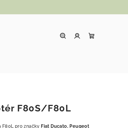
Hledat
Přihlášení
Nákupní koší
tér F80S/F80L
a F80L pro značky
Fiat Ducato, Peugeot