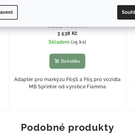
Fiamma Adaptér F65S/F65
avení
Souh
2 923,97 Kč bez DPH
3 538 Kč
Skladem
(
>5 ks
)
Do košíku
o
Adaptér pro markýzu F65S a F65 pro vozidla
MB Sprinter od výrobce Fiamma
Podobné produkty