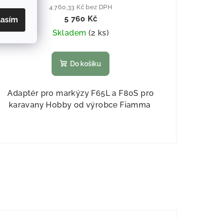
4 760,33 Kč bez DPH
5 760 Kč
lasím
Skladem
(
2 ks
)
Do košíku
Adaptér pro markýzy F65L a F80S pro
karavany Hobby od výrobce Fiamma