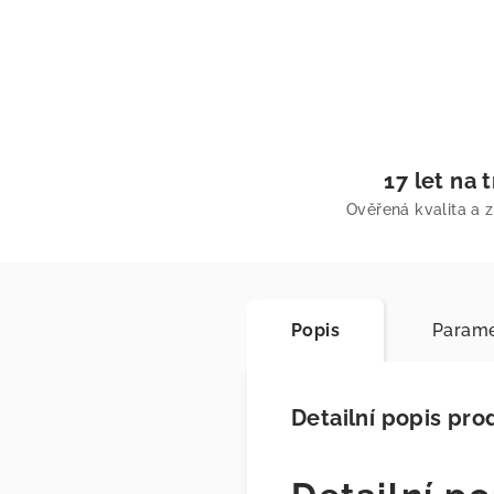
17 let na 
Ověřená kvalita a 
Popis
Parame
Detailní popis pro