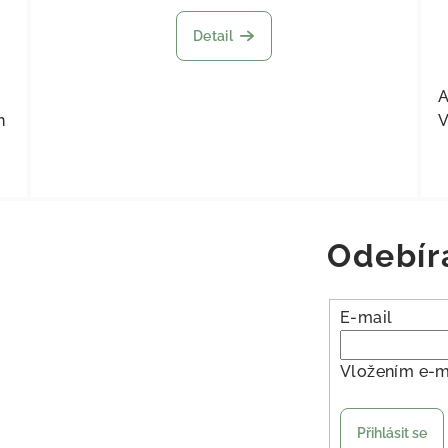
Detail
A
n
V
Odebír
E-mail
Vložením e-m
Přihlásit se