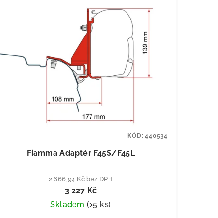
KÓD:
440534
Fiamma Adaptér F45S/F45L
2 666,94 Kč bez DPH
3 227 Kč
Skladem
(
>5 ks
)