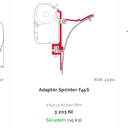
17
KÓD:
43311
Adaptér Sprinter F45S
2 647,11 Kč bez DPH
3 203 Kč
Skladem
(
>5 ks
)