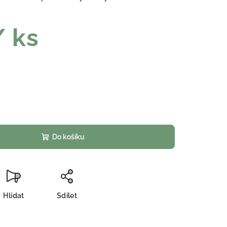
/ ks
Do košíku
Hlídat
Sdílet