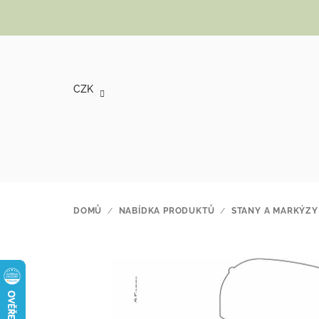
Přejít na obsah
CZK
DOMŮ
/
NABÍDKA PRODUKTŮ
/
STANY A MARKÝZY