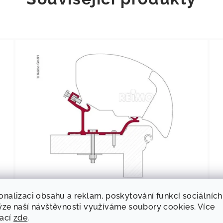
63
KÓD:
434764
onalizaci obsahu a reklam, poskytování funkcí sociálních
Fiamma Adaptér F65S/F65L/F65
ýze naší návštěvnosti využíváme soubory cookies. Více
mací
zde
.