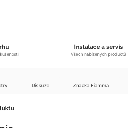
trhu
Instalace a servis
zkušenosti
Všech nabízených produktů
try
Diskuze
Značka
Fiamma
duktu