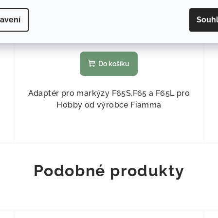
4 326,45 Kč bez DPH
5 235 Kč
avení
Souh
Není skladem (dodání na vyžádání)
Do košíku
Adaptér pro markýzy F65S,F65 a F65L pro
Hobby od výrobce Fiamma
Podobné produkty