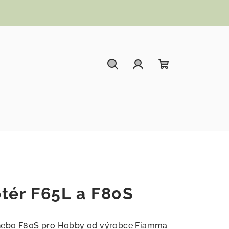
Hledat
Přihlášení
Nákupní koší
tér F65L a F80S
nebo F80S pro Hobby od výrobce Fiamma