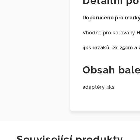
Detailní po
Doporučeno pro marký
Vhodné pro karavany
H
4ks držáků; 2x 25cm a
Obsah bale
adaptéry 4ks
Související produkty