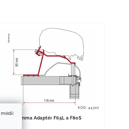
KÓD:
44307
 médií
Fiamma Adaptér F65L a F80S