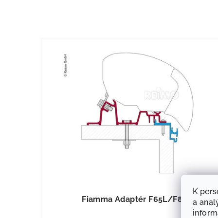
KÓD:
4347
K pers
Fiamma Adaptér F65L/F80S
a anal
infor