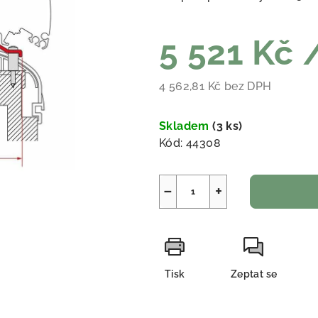
5 521 Kč
4 562,81 Kč bez DPH
Měrná cena:
Skladem
(
3 ks
)
Kód:
44308
−
+
Tisk
Zeptat se