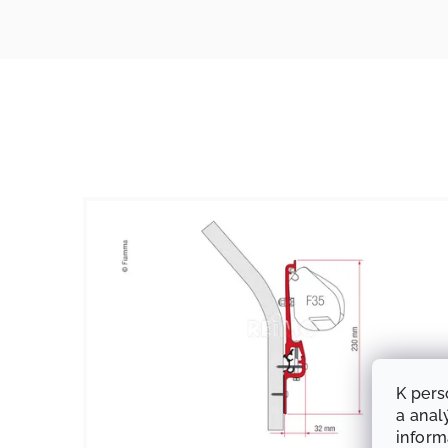
K pers
a anal
infor