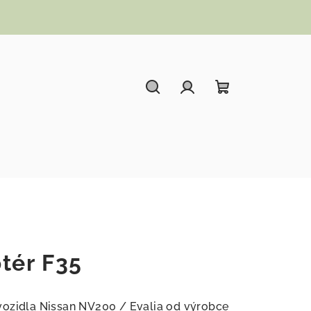
Hledat
Přihlášení
Nákupní koší
tér F35
vozidla Nissan NV200 / Evalia od výrobce