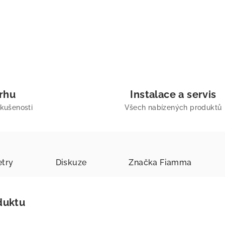
trhu
Instalace a servis
zkušenosti
Všech nabízených produktů
try
Diskuze
Značka
Fiamma
duktu