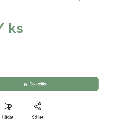
/ ks
Do košíku
Hlídat
Sdílet