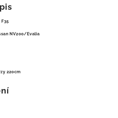
pis
 F35
issan NV200/Evalia
ýzy 220cm
ní