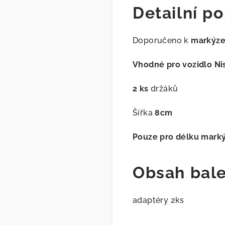
Detailní po
Doporučeno k
markýze
Vhodné pro vozidlo N
2 ks
držáků
Šířka
8cm
Pouze pro délku mark
Obsah bale
adaptéry 2ks