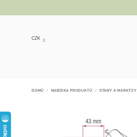
Přejít na obsah
CZK
DOMŮ
/
NABÍDKA PRODUKTŮ
/
STANY A MARKÝZY