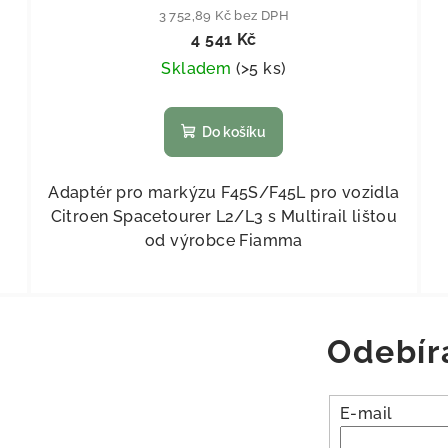
3 752,89 Kč bez DPH
4 541 Kč
Skladem
(
>5 ks
)
Do košíku
Adaptér pro markýzu F45S/F45L pro vozidla
Citroen Spacetourer L2/L3 s Multirail lištou
od výrobce Fiamma
Odebír
E-mail