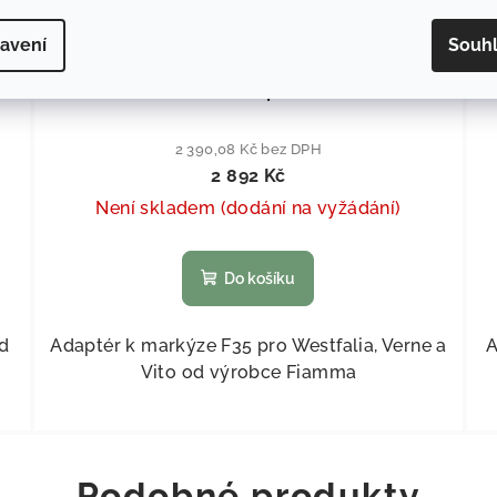
avení
Souh
66
KÓD:
433414
Fiamma Adaptér F35
2 390,08 Kč bez DPH
2 892 Kč
Není skladem (dodání na vyžádání)
Do košíku
od
Adaptér k markýze F35 pro Westfalia, Verne a
A
Vito od výrobce Fiamma
Podobné produkty