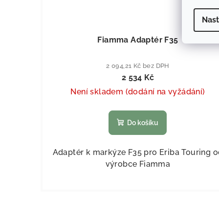
Nast
KÓD:
433
Fiamma Adaptér F35
2 094,21 Kč bez DPH
2 534 Kč
Není skladem (dodání na vyžádání)
Do košíku
Adaptér k markýze F35 pro Eriba Touring 
výrobce Fiamma