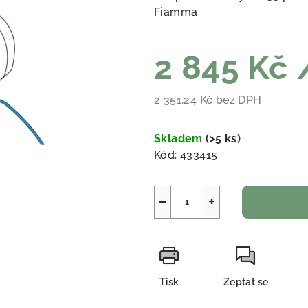
Fiamma
2 845 Kč
2 351,24 Kč bez DPH
Měrná cena:
Skladem
(
>5 ks
)
Kód:
433415
−
+
Tisk
Zeptat se