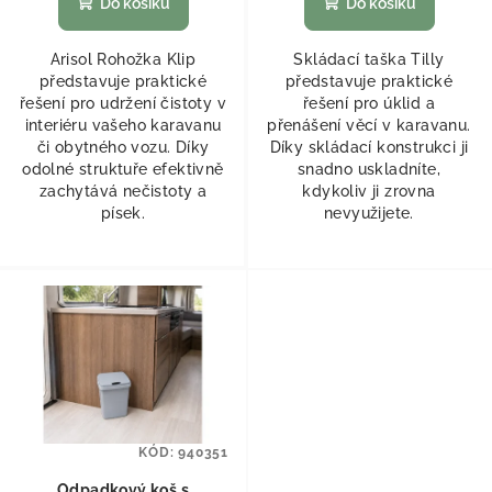
Do košíku
Do košíku
Arisol Rohožka Klip
Skládací taška Tilly
představuje praktické
představuje praktické
řešení pro udržení čistoty v
řešení pro úklid a
interiéru vašeho karavanu
přenášení věcí v karavanu.
či obytného vozu. Díky
Díky skládací konstrukci ji
odolné struktuře efektivně
snadno uskladníte,
zachytává nečistoty a
kdykoliv ji zrovna
písek.
nevyužijete.
KÓD:
940351
Odpadkový koš s