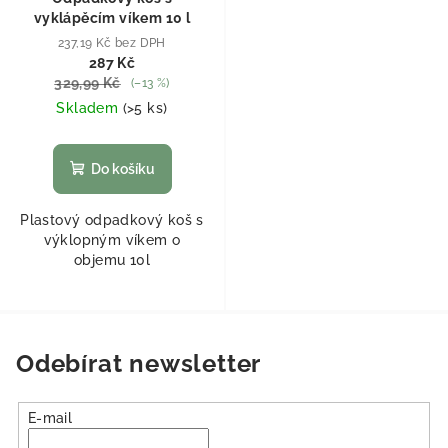
vyklápěcím víkem 10 l
237,19 Kč bez DPH
287 Kč
329,99 Kč
(–13 %)
Skladem
(
>5 ks
)
Do košíku
Plastový odpadkový koš s
výklopným víkem o
objemu 10l
Odebírat newsletter
E-mail