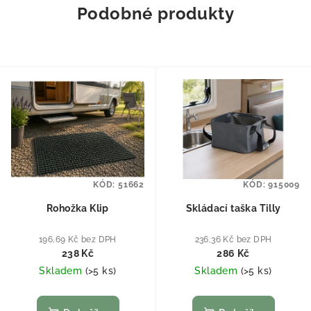
Podobné produkty
KÓD:
51662
KÓD:
915009
Rohožka Klip
Skládací taška Tilly
196,69 Kč bez DPH
236,36 Kč bez DPH
238 Kč
286 Kč
Skladem
(
>5 ks
)
Skladem
(
>5 ks
)