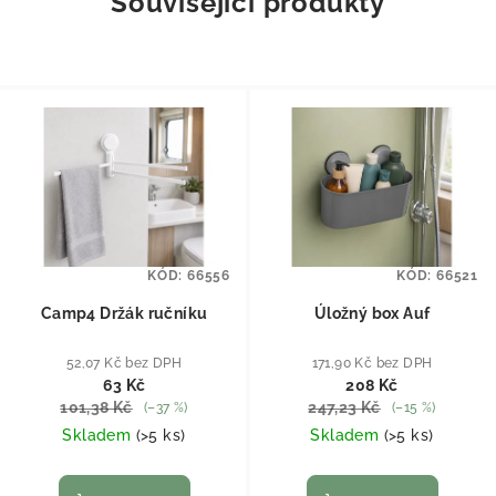
Související produkty
KÓD:
66556
KÓD:
66521
Camp4 Držák ručníku
Úložný box Auf
52,07 Kč bez DPH
171,90 Kč bez DPH
63 Kč
208 Kč
101,38 Kč
247,23 Kč
(–37 %)
(–15 %)
Skladem
(
>5 ks
)
Skladem
(
>5 ks
)