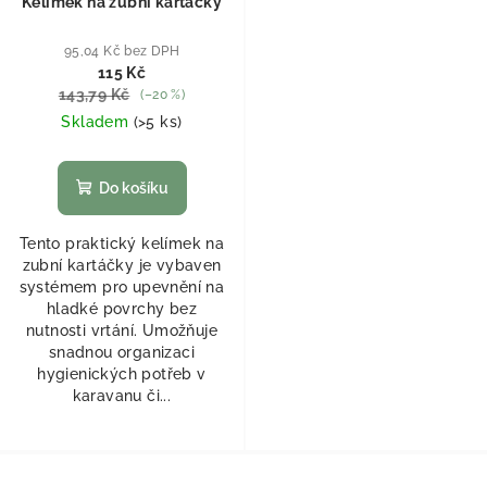
Kelímek na zubní kartáčky
95,04 Kč bez DPH
115 Kč
143,79 Kč
(–20 %)
Skladem
(
>5 ks
)
Do košíku
Tento praktický kelímek na
zubní kartáčky je vybaven
systémem pro upevnění na
hladké povrchy bez
nutnosti vrtání. Umožňuje
snadnou organizaci
hygienických potřeb v
karavanu či...