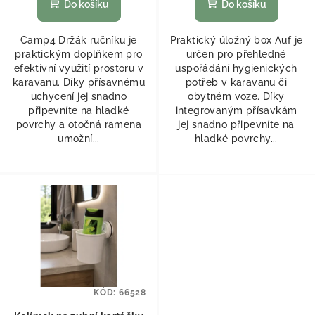
Do košíku
Do košíku
Camp4 Držák ručníku je
Praktický úložný box Auf je
praktickým doplňkem pro
určen pro přehledné
efektivní využití prostoru v
uspořádání hygienických
karavanu. Díky přísavnému
potřeb v karavanu či
uchycení jej snadno
obytném voze. Díky
připevníte na hladké
integrovaným přísavkám
povrchy a otočná ramena
jej snadno připevníte na
umožní...
hladké povrchy...
KÓD:
66528