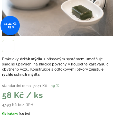
72,41 Kč
–19 %
Praktický
držák mýdla
s přísavným systémem umožňuje
snadné upevnění na hladké povrchy v koupelně karavanu či
obytného vozu. Konstrukce s odtokovými otvory zajišťuje
rychlé schnutí mýdla
.
standardní cena:
72,41 Kč
–19 %
58 Kč
/ ks
47,93 Kč bez DPH
Měrná cena:
Skladem
(
>5 ks
)