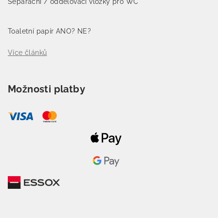
Separační / oddělovací vložky pro WC
Toaletní papír ANO? NE?
Více článků
Možnosti platby