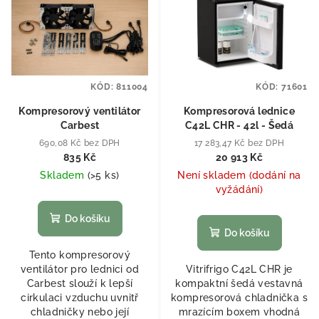
KÓD:
811004
KÓD:
71601
Kompresorový ventilátor
Kompresorová lednice
Carbest
C42L CHR - 42l - Šedá
690,08 Kč bez DPH
17 283,47 Kč bez DPH
835 Kč
20 913 Kč
Skladem
(
>5 ks
)
Není skladem (dodání na
vyžádání)
Do košíku
Do košíku
Tento kompresorový
ventilátor pro lednici od
Vitrifrigo C42L CHR je
Carbest slouží k lepší
kompaktní šedá vestavná
cirkulaci vzduchu uvnitř
kompresorová chladnička s
chladničky nebo její
mrazícím boxem vhodná