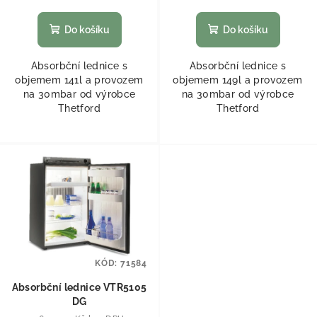
Do košíku
Do košíku
Absorbční lednice s
Absorbční lednice s
objemem 141l a provozem
objemem 149l a provozem
na 30mbar od výrobce
na 30mbar od výrobce
Thetford
Thetford
KÓD:
71584
Absorbční lednice VTR5105
DG