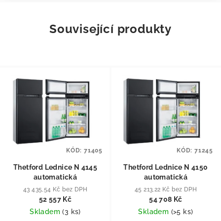
Související produkty
KÓD:
71405
KÓD:
71245
Thetford Lednice N 4145
Thetford Lednice N 4150
automatická
automatická
43 435,54 Kč bez DPH
45 213,22 Kč bez DPH
52 557 Kč
54 708 Kč
Skladem
(
3 ks
)
Skladem
(
>5 ks
)