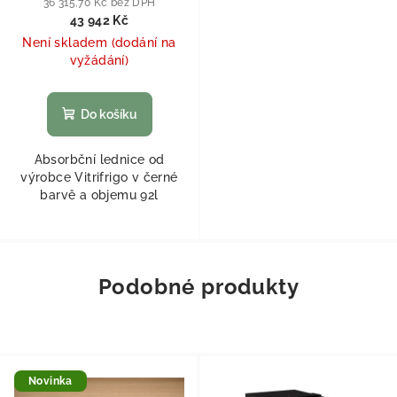
36 315,70 Kč bez DPH
43 942 Kč
Není skladem (dodání na
vyžádání)
Do košíku
Absorbční lednice od
výrobce Vitrifrigo v černé
barvě a objemu 92l
Podobné produkty
Novinka