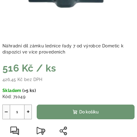
Náhradní díl zámku lednice řady 7 od výrobce Dometic k
dispozici ve více provedeních
516 Kč
/ ks
426,45 Kč bez DPH
Měrná cena:
Skladem
(
>5 ks
)
Kód:
71049
−
+
Do košíku