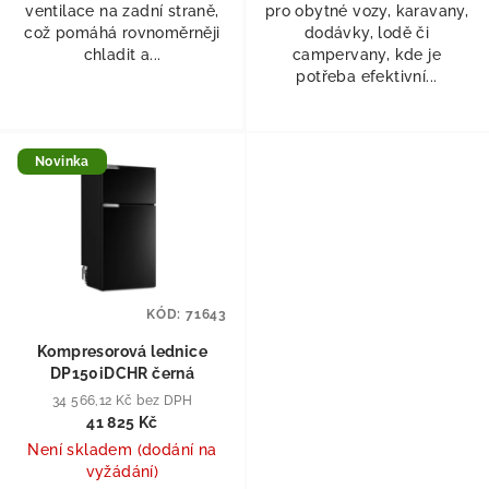
ventilace na zadní straně,
pro obytné vozy, karavany,
což pomáhá rovnoměrněji
dodávky, lodě či
chladit a...
campervany, kde je
potřeba efektivní...
Novinka
KÓD:
71643
Kompresorová lednice
DP150iDCHR černá
34 566,12 Kč bez DPH
41 825 Kč
Není skladem (dodání na
vyžádání)