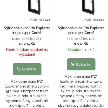
KÓD:
318043
KÓD:
318041
Výklopné okno RW Explorer
Výklopné okno RW Explorer
1050 x 450 Černé
320 x 520 Černé
12 424,79 Kč bez DPH
7 881,82 Kč bez DPH
15 034 Kč
9 537 Kč
Není skladem (dodání na
Skladem
(
>5 ks
)
vyžádání)
Do košíku
Do košíku
Výklopné okno RW
Výklopné okno RW
Explorer o rozměru 320 x
Explorer o rozměru 1050 x
520 mm s bezpečnostním
450 mm s bezpečnostním
sklem je robustní okenní
sklem je robustní okenní
systém určený speciálně
systém určený speciálně
pro expediční vozidla,
pro expediční vozidla,
obytné vozy a další vozidla