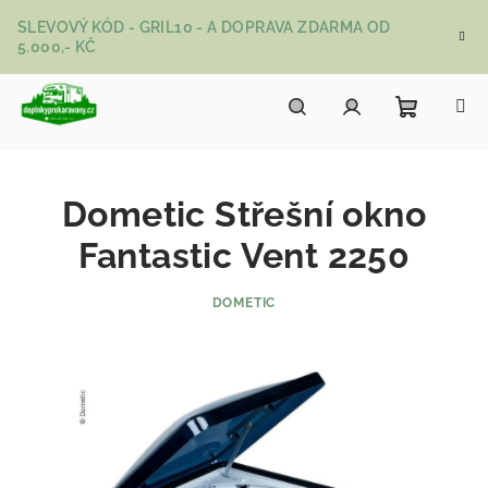
Přejít na obsah
SLEVOVÝ KÓD - GRIL10 - A DOPRAVA ZDARMA OD
5.000,- KČ
Nákupní
Hledat
Přihlášení
Dometic Střešní okno
Fantastic Vent 2250
DOMETIC