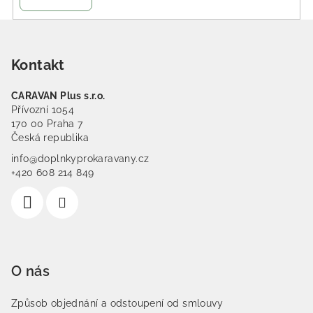
Zápatí
Kontakt
CARAVAN Plus s.r.o.
Přívozní 1054
170 00 Praha 7
Česká republika
info@doplnkyprokaravany.cz
+420 608 214 849
O nás
Způsob objednání a odstoupení od smlouvy