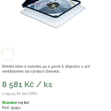
Střešní okno o rozměru 40 x 40cm k dispozici s 12V
ventilátorem od výrobce Dometic
8 581 Kč
/ ks
7 091,74 Kč bez DPH
Měrná cena:
Skladem
(
>5 ks
)
Kód:
35951