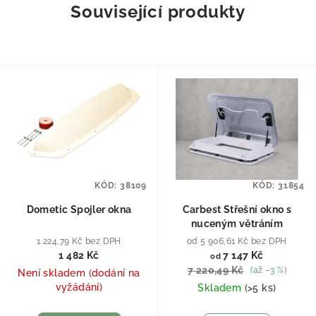
Související produkty
KÓD:
38109
KÓD:
31854
Dometic Spojler okna
Carbest Střešní okno s
nuceným větráním
1 224,79 Kč bez DPH
od 5 906,61 Kč bez DPH
1 482 Kč
7 147 Kč
od
7 220,49 Kč
(až –3 %)
Není skladem (dodání na
vyžádání)
Skladem
(
>5 ks
)