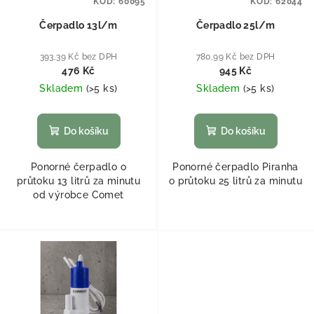
KÓD:
60095
KÓD:
62044
Čerpadlo 13l/m
Čerpadlo 25l/m
393,39 Kč bez DPH
780,99 Kč bez DPH
476 Kč
945 Kč
Skladem
(
>5 ks
)
Skladem
(
>5 ks
)
Do košíku
Do košíku
Ponorné čerpadlo o
Ponorné čerpadlo Piranha
průtoku 13 litrů za minutu
o průtoku 25 litrů za minutu
od výrobce Comet