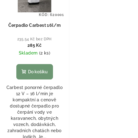
KÓD:
620001
Čerpadlo Carbest 16l/m
235,54 Kč bez DPH
285 Kč
Skladem
(
2 ks
)
Do košíku
Carbest ponorné čerpadlo
12 V – 16 l/min je
kompaktní a cenově
dostupné čerpadlo pro
čerpání vody ve
karavanech, obytných
vozech, dodávkách,
zahradních chatách nebo
lodích. Je...