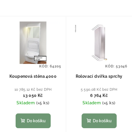
KÓD:
64205
KÓD:
53046
Koupenová stěna 4000
Rolovací dvířka sprchy
10 785,12 Kč bez DPH
5 590,08 Kč bez DPH
13 050 Kč
6 764 Kč
Skladem
(
>5 ks
)
Skladem
(
>5 ks
)
Do košíku
Do košíku