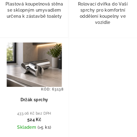
Plastová koupelnová stěna
Rolovací dvířka do Vaší
se sklopným umyvadlem
sprchy pro komfortní
určena k zástavbě toalety
oddělení koupelny ve
vozidle
KÓD:
63138
Držák sprchy
433,06 Kč bez DPH
524 Kč
Skladem
(
>5 ks
)