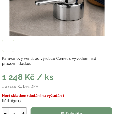
Karavanový ventil od výrobce Comet s vývodem nad
pracovní deskou
1 248 Kč
/ ks
1 031,40 Kč bez DPH
Měrná cena:
Není skladem (dodání na vyžádání)
Kód:
63017
−
+
Do košíku