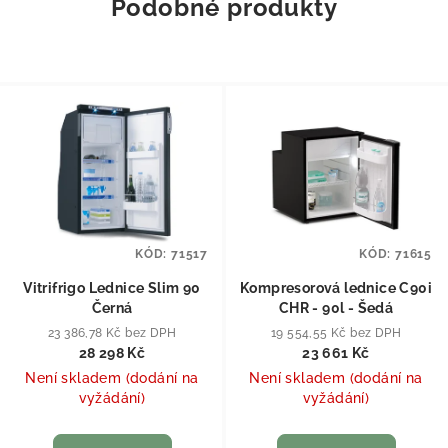
Podobné produkty
KÓD:
71517
KÓD:
71615
Vitrifrigo Lednice Slim 90
Kompresorová lednice C90i
Černá
CHR - 90l - Šedá
23 386,78 Kč bez DPH
19 554,55 Kč bez DPH
28 298 Kč
23 661 Kč
Není skladem (dodání na
Není skladem (dodání na
vyžádání)
vyžádání)