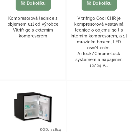
Do košíku
Do košíku
Kompresorová lednice s
Vitrifrigo C90i CHR je
objemem 82l od výrobce
kompresorová vestavná
Vitrifrigo s externím
lednice o objemu 90 l s
kompresorem
interním kompresorem, 9,1 l
mrazícím boxem, LED
osvětlením,
Airlock/ChromeLock
systémem a napájením
12/24 V...
KÓD:
71614