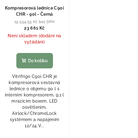
Kompresorová lednice C90i
CHR - 90l - Černá
19 554,55 Kč bez DPH
23 661 Kč
Není skladem (dodání na
vyžádání)
Do košíku
Vitrifrigo C90i CHR je
kompresorová vestavná
lednice o objemu 90 l s
interním kompresorem, 9,1 l
mrazícím boxem, LED
osvětlením,
Airlock/ChromeLock
systémem a napájením
12/24 V...