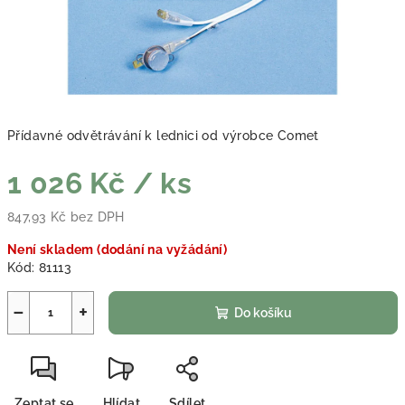
Přídavné odvětrávání k lednici od výrobce Comet
1 026 Kč
/ ks
847,93 Kč bez DPH
Měrná cena:
Není skladem (dodání na vyžádání)
Kód:
81113
−
+
Do košíku
Zeptat se
Hlídat
Sdílet