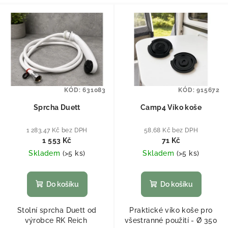
KÓD:
631083
KÓD:
915672
Sprcha Duett
Camp4 Víko koše
1 283,47 Kč bez DPH
58,68 Kč bez DPH
1 553 Kč
71 Kč
Skladem
(
>5 ks
)
Skladem
(
>5 ks
)
Do košíku
Do košíku
Stolní sprcha Duett od
Praktické víko koše pro
výrobce RK Reich
všestranné použití - Ø 350