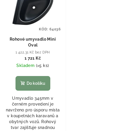
KÓD:
64036
Rohové umyvadlo Mini
Oval
1 422,31 Kč bez DPH
1 721 Kč
Skladem
(
>5 ks
)
Do košíku
Umyvadlo 345mm v
černém provedení je
navrženo pro úsporu místa
v koupelnách karavanů a
obytných vozů. Rohový
tvar zajišťuje snadnou