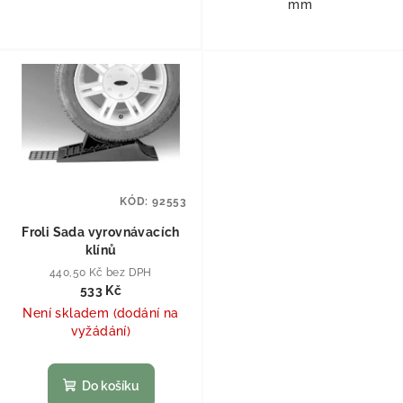
mm
KÓD:
92553
Froli Sada vyrovnávacích
klínů
440,50 Kč bez DPH
533 Kč
Není skladem (dodání na
vyžádání)
Do košíku