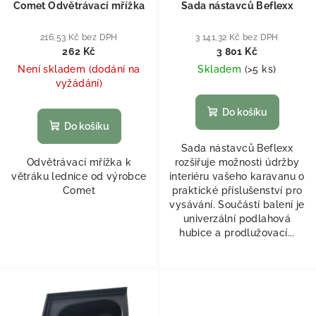
Comet Odvětrávací mřížka
Sada nástavců Beflexx
216,53 Kč bez DPH
3 141,32 Kč bez DPH
262 Kč
3 801 Kč
Není skladem (dodání na
Skladem
(
>5 ks
)
vyžádání)
Do košíku
Do košíku
Sada nástavců Beflexx
Odvětrávací mřížka k
rozšiřuje možnosti údržby
větráku lednice od výrobce
interiéru vašeho karavanu o
Comet
praktické příslušenství pro
vysávání. Součástí balení je
univerzální podlahová
hubice a prodlužovací...