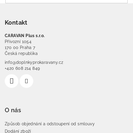
Zápatí
Kontakt
CARAVAN Plus s.r.o.
Přívozní 1054
170 00 Praha 7
Česká republika
info@doplnkyprokaravany.cz
+420 608 214 849
O nás
Způsob objednání a odstoupení od smlouvy
Dodání zboží