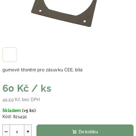
gumové těsnění pro zásuvku CEE, bílá
60 Kč
/ ks
49,59 Kč bez DPH
Měrná cena:
Skladem
(
>5 ks
)
Kód:
821491
−
+
Do košíku