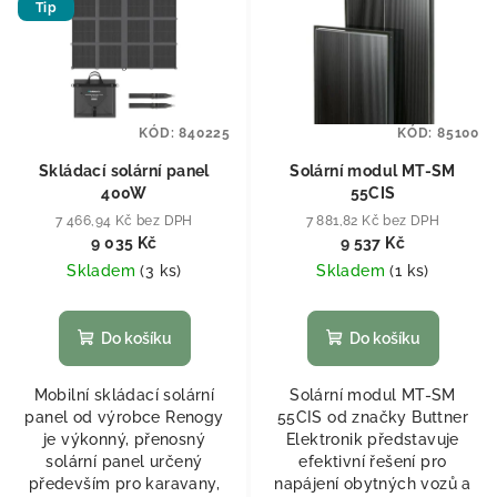
Tip
KÓD:
840225
KÓD:
85100
Skládací solární panel
Solární modul MT-SM
400W
55CIS
7 466,94 Kč bez DPH
7 881,82 Kč bez DPH
9 035 Kč
9 537 Kč
Skladem
(
3 ks
)
Skladem
(
1 ks
)
Do košíku
Do košíku
Mobilní skládací solární
Solární modul MT-SM
panel od výrobce Renogy
55CIS od značky Buttner
je výkonný, přenosný
Elektronik představuje
solární panel určený
efektivní řešení pro
především pro karavany,
napájení obytných vozů a