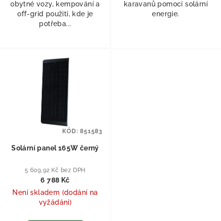
obytné vozy, kempování a
karavanů pomocí solární
off-grid použití, kde je
energie.
potřeba...
KÓD:
851583
Solární panel 165W černý
5 609,92 Kč bez DPH
6 788 Kč
Není skladem (dodání na
vyžádání)