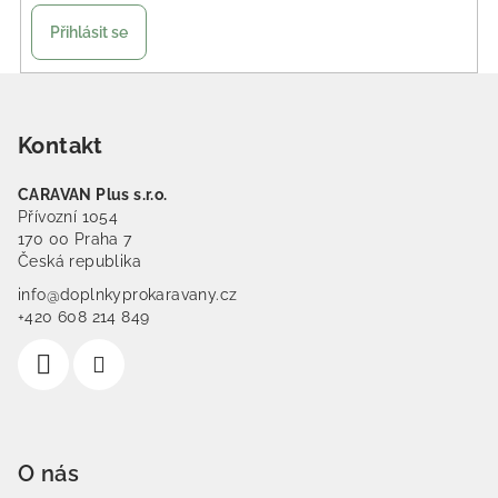
Přihlásit se
Zápatí
Kontakt
CARAVAN Plus s.r.o.
Přívozní 1054
170 00 Praha 7
Česká republika
info@doplnkyprokaravany.cz
+420 608 214 849
O nás