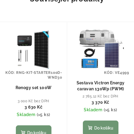
KÓD:
RNG-KIT-STARTER100D-
KÓD:
VE4999
WND30
Sestava Victron Energy
Renogy set 100W
caravan 130Wp (PWM)
2 785,12 Kč bez DPH
3 000 Kč bez DPH
3 370 Kč
3 630 Kč
Skladem
(
>5 ks
)
Skladem
(
>5 ks
)
Do košíku
Do košíku