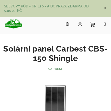
Přejít na obsah
SLEVOVÝ KÓD - GRIL10 - A DOPRAVA ZDARMA OD
5.000,- KČ
Nákupní
Hledat
Přihlášení
Solární panel Carbest CBS-
150 Shingle
CARBEST