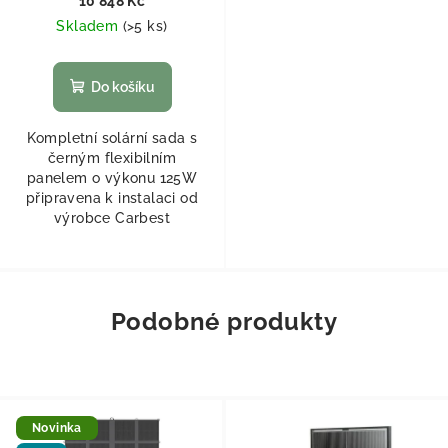
10 848 Kč
Skladem
(
>5 ks
)
Do košíku
Kompletní solární sada s
černým flexibilním
panelem o výkonu 125W
připravena k instalaci od
výrobce Carbest
Podobné produkty
Novinka