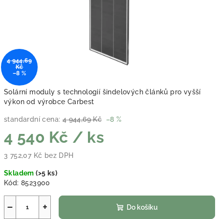
4 944,69
Kč
–8 %
Solární moduly s technologií šindelových článků pro vyšší
výkon od výrobce Carbest
standardní cena:
4 944,69 Kč
–8 %
4 540 Kč
/ ks
3 752,07 Kč bez DPH
Měrná cena:
Skladem
(
>5 ks
)
Kód:
8523900
−
+
Do košíku