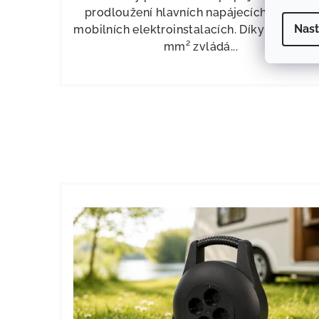
prodloužení hlavních napájecích vedení v
Nast
mobilních elektroinstalacích. Díky průřezu 
mm² zvládá...