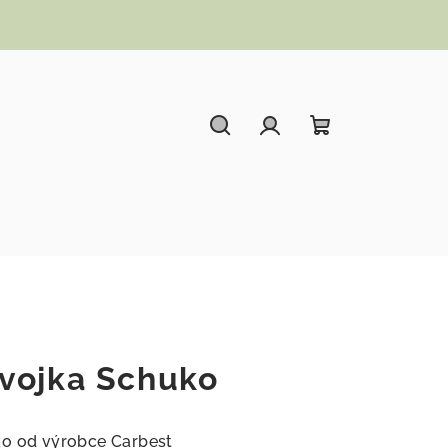
Hledat
Přihlášení
Nákupní koší
vojka Schuko
ko od výrobce Carbest