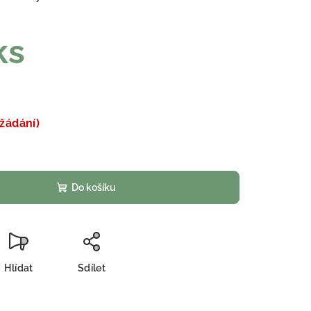
ks
žádání)
Do košíku
Hlídat
Sdílet