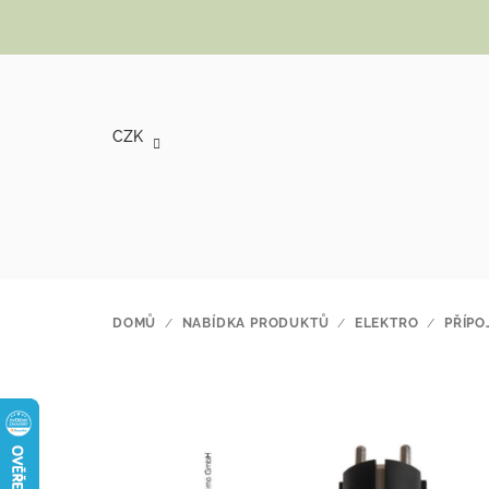
Přejít na obsah
CZK
DOMŮ
/
NABÍDKA PRODUKTŮ
/
ELEKTRO
/
PŘÍPO