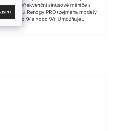
vysokofrekvenční sinusové měniče s
lasím
nabíječkou Renogy PRO (zejména modely
2000 W a 3000 W). Umožňuje...