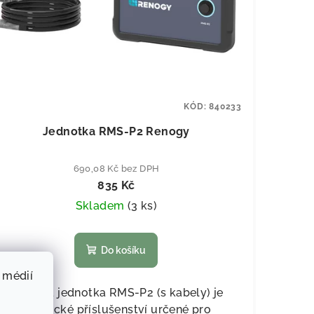
KÓD:
840233
Jednotka RMS-P2 Renogy
690,08 Kč bez DPH
835 Kč
Skladem
(
3 ks
)
Do košíku
 médií
Dálková jednotka RMS-P2 (s kabely) je
praktické příslušenství určené pro