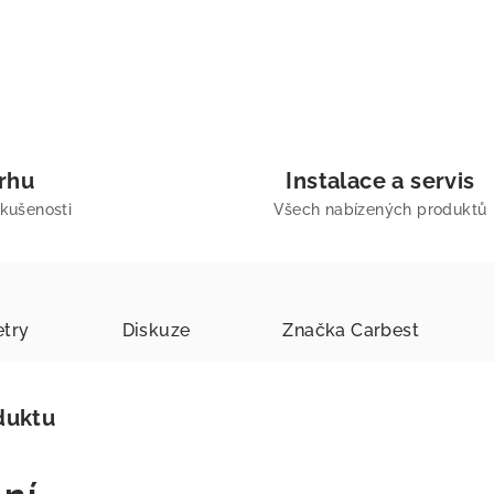
trhu
Instalace a servis
zkušenosti
Všech nabízených produktů
try
Diskuze
Značka
Carbest
duktu