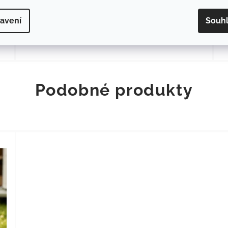
od výrobce Bergstrom
avení
Souh
25
Podobné produkty