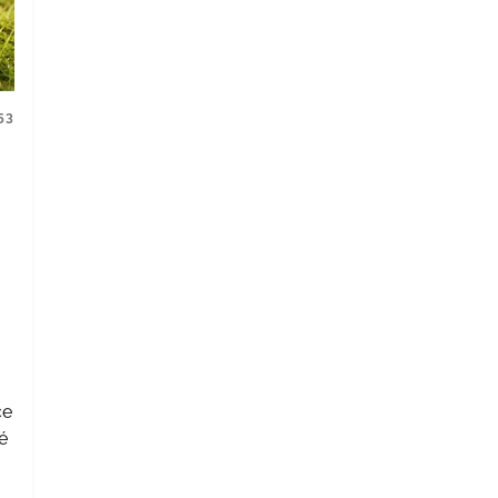
53
ce
é