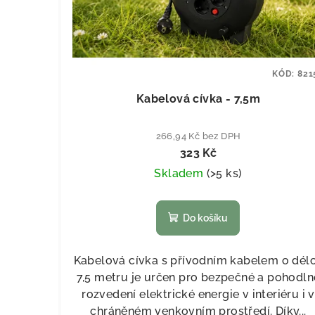
KÓD:
821
Kabelová cívka - 7,5m
266,94 Kč bez DPH
323 Kč
Skladem
(
>5 ks
)
Do košíku
Kabelová cívka s přívodním kabelem o dél
7,5 metru je určen pro bezpečné a pohodln
rozvedení elektrické energie v interiéru i v
chráněném venkovním prostředí. Díky...