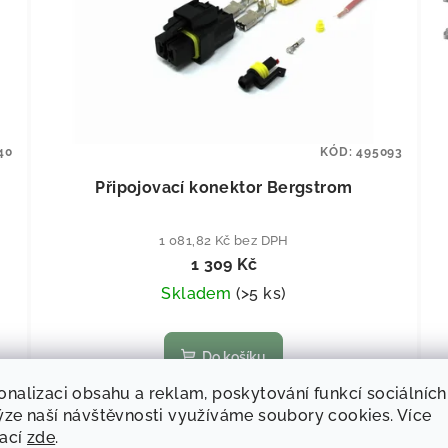
40
KÓD:
495093
Připojovací konektor Bergstrom
1 081,82 Kč bez DPH
1 309 Kč
Skladem
(
>5 ks
)
Do košíku
onalizaci obsahu a reklam, poskytování funkcí sociálních
ýze naší návštěvnosti využíváme soubory cookies. Více
el
Připojovací konektor bez kabeláže pro
mací
zde
.
vlastní výrobu připojovacího kabelu k měniči