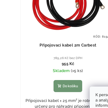
KÓD:
819
Připojovací kabel 2m Carbest
789,26 Kč bez DPH
955 Kč
Skladem
(
>5 ks
)
Do košíku
K pers
a anal
Připojovací kabel ± 25 mm² je robustní kab
infor
určený pro náhradní připojení nebo