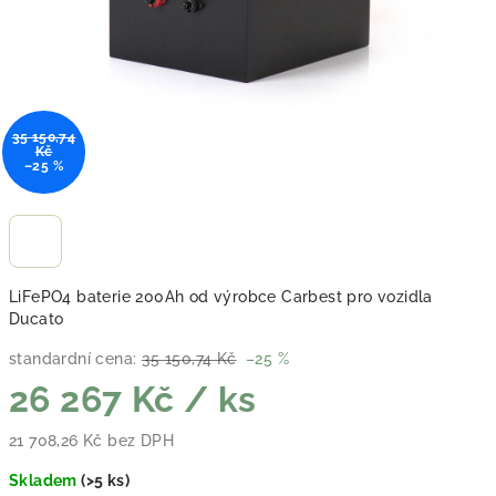
35 150,74
Kč
–25 %
LiFePO4 baterie 200Ah od výrobce Carbest pro vozidla
Ducato
standardní cena:
35 150,74 Kč
–25 %
26 267 Kč
/ ks
21 708,26 Kč bez DPH
Měrná cena:
Skladem
(
>5 ks
)