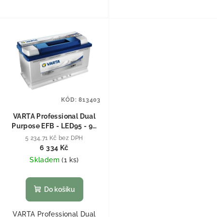
KÓD:
813403
VARTA Professional Dual
Purpose EFB - LED95 - 95
Ah
5 234,71 Kč bez DPH
6 334 Kč
Skladem
(
1 ks
)
Do košíku
VARTA Professional Dual