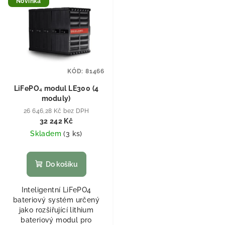
Novinka
KÓD:
81466
LiFePO₄ modul LE300 (4
moduly)
26 646,28 Kč bez DPH
32 242 Kč
Skladem
(
3 ks
)
Do košíku
Inteligentní LiFePO4
bateriový systém určený
jako rozšiřující lithium
bateriový modul pro