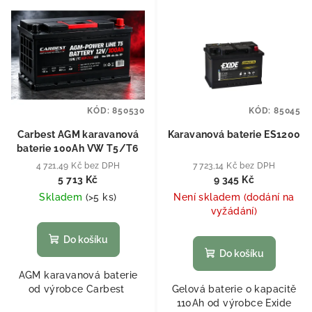
KÓD:
850530
KÓD:
85045
Carbest AGM karavanová
Karavanová baterie ES1200
baterie 100Ah VW T5/T6
4 721,49 Kč bez DPH
7 723,14 Kč bez DPH
5 713 Kč
9 345 Kč
Skladem
(
>5 ks
)
Není skladem (dodání na
vyžádání)
Do košíku
Do košíku
AGM karavanová baterie
od výrobce Carbest
Gelová baterie o kapacitě
110Ah od výrobce Exide