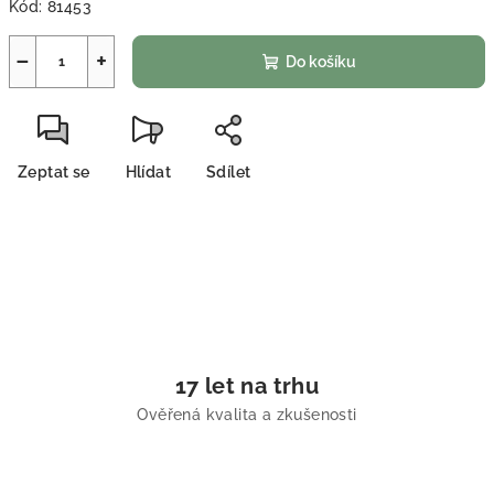
Kód:
81453
−
+
Do košíku
Zeptat se
Hlídat
Sdílet
17 let na trhu
Ověřená kvalita a zkušenosti