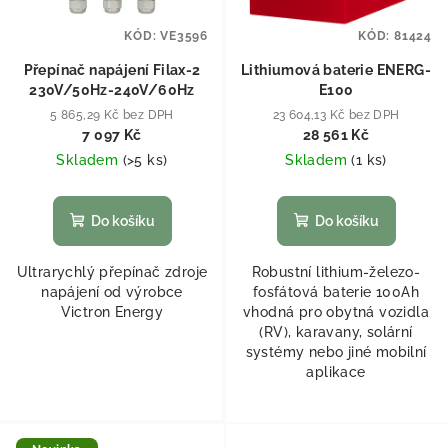
KÓD:
VE3596
KÓD:
81424
Přepínač napájení Filax-2
Lithiumová baterie ENERG-
230V/50Hz-240V/60Hz
E100
5 865,29 Kč bez DPH
23 604,13 Kč bez DPH
7 097 Kč
28 561 Kč
Skladem
(
>5 ks
)
Skladem
(
1 ks
)
Do košíku
Do košíku
Ultrarychlý přepínač zdroje
Robustní lithium-železo-
napájení od výrobce
fosfátová baterie 100Ah
Victron Energy
vhodná pro obytná vozidla
(RV), karavany, solární
systémy nebo jiné mobilní
aplikace