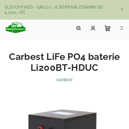
Přejít na obsah
SLEVOVÝ KÓD - GRIL10 - A DOPRAVA ZDARMA OD
5.000,- KČ
Nákupní
Hledat
Přihlášení
Carbest LiFe PO4 baterie
Li200BT-HDUC
CARBEST