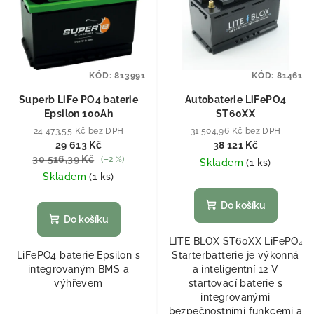
KÓD:
813991
KÓD:
81461
Superb LiFe PO4 baterie
Autobaterie LiFePO4
Epsilon 100Ah
ST60XX
24 473,55 Kč bez DPH
31 504,96 Kč bez DPH
29 613 Kč
38 121 Kč
30 516,39 Kč
(–2 %)
Skladem
(
1 ks
)
Skladem
(
1 ks
)
Do košíku
Do košíku
LITE BLOX ST60XX LiFePO₄
LiFePO4 baterie Epsilon s
Starterbatterie je výkonná
integrovaným BMS a
a inteligentní 12 V
výhřevem
startovací baterie s
integrovanými
bezpečnostními funkcemi a