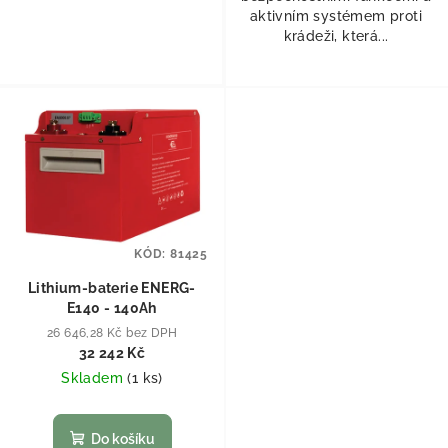
aktivním systémem proti
krádeži, která...
KÓD:
81425
Lithium-baterie ENERG-
E140 - 140Ah
26 646,28 Kč bez DPH
32 242 Kč
Skladem
(
1 ks
)
Do košíku