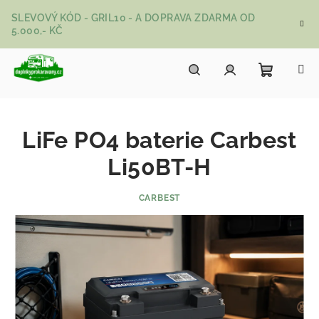
Přejít na obsah
SLEVOVÝ KÓD - GRIL10 - A DOPRAVA ZDARMA OD
5.000,- KČ
Nákupní
Hledat
Přihlášení
LiFe PO4 baterie Carbest
Li50BT-H
CARBEST