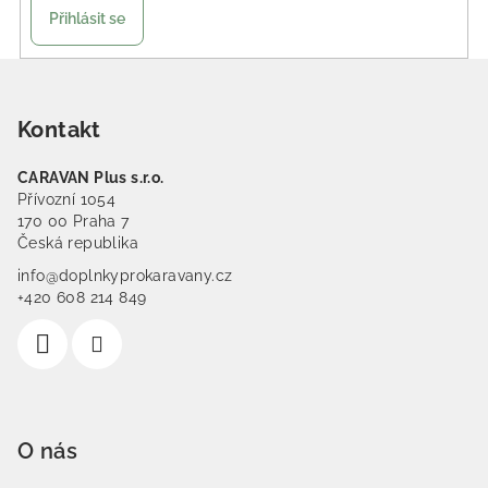
Přihlásit se
Zápatí
Kontakt
CARAVAN Plus s.r.o.
Přívozní 1054
170 00 Praha 7
Česká republika
info@doplnkyprokaravany.cz
+420 608 214 849
O nás