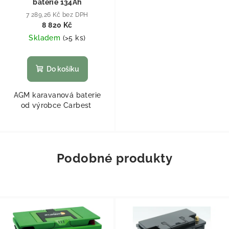
baterie 134Ah
7 289,26 Kč bez DPH
8 820 Kč
Skladem
(
>5 ks
)
Do košíku
AGM karavanová baterie
od výrobce Carbest
Podobné produkty