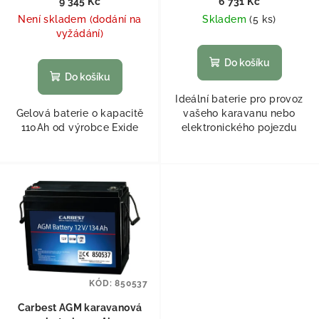
9 345 Kč
6 731 Kč
Není skladem (dodání na
Skladem
(
5 ks
)
vyžádání)
Do košíku
Do košíku
Ideální baterie pro provoz
Gelová baterie o kapacitě
vašeho karavanu nebo
110Ah od výrobce Exide
elektronického pojezdu
KÓD:
850537
Carbest AGM karavanová