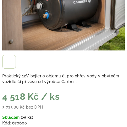
Praktický 12V bojler o objemu 8l pro ohřev vody v obytném
vozidle či přívěsu od výrobce Carbest
4 518 Kč
/ ks
3 733,88 Kč bez DPH
Měrná cena:
Skladem
(
>5 ks
)
Kód:
670600