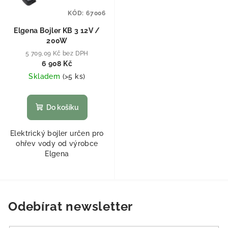
KÓD:
67006
Elgena Bojler KB 3 12V /
200W
5 709,09 Kč bez DPH
6 908 Kč
Skladem
(
>5 ks
)
Do košíku
Elektrický bojler určen pro
ohřev vody od výrobce
Elgena
Odebírat newsletter