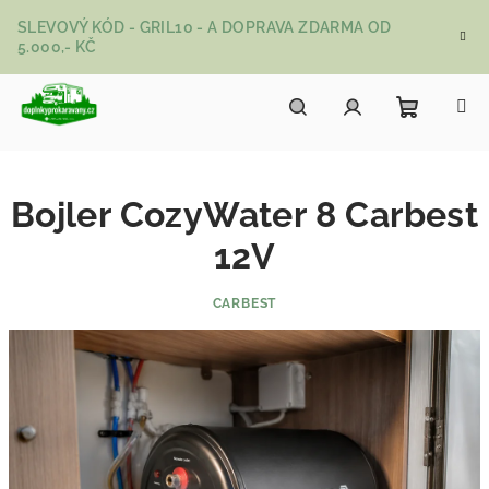
Přejít na obsah
SLEVOVÝ KÓD - GRIL10 - A DOPRAVA ZDARMA OD
5.000,- KČ
Nákupní
Hledat
Přihlášení
Bojler CozyWater 8 Carbest
12V
CARBEST