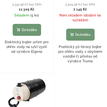
9 342,98 Kč bez DPH
5 904,96 Kč bez DPH
11 305 Kč
7 145 Kč
Skladem
(
5 ks
)
Není skladem (dodání na
vyžádání)
Do košíku
Do košíku
Elektrický bojler určen pro
ohřev vody na 12V/230V
Praktický 5ti litrový bojler
od výrobce Elgena
pro ohřev vody v obytném
vozidle či přívěsu od
výrobce Truma