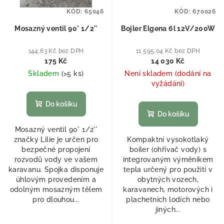
KÓD:
65046
KÓD:
670026
Mosazný ventil 90° 1/2''
Bojler Elgena 6l 12V/200W
144,63 Kč bez DPH
11 595,04 Kč bez DPH
175 Kč
14 030 Kč
Skladem
(
>5 ks
)
Není skladem (dodání na
vyžádání)
Do košíku
Do košíku
Mosazný ventil 90° 1/2''
značky Lilie je určen pro
Kompaktní vysokotlaký
bezpečné propojení
boiler (ohřívač vody) s
rozvodů vody ve vašem
integrovaným výměníkem
karavanu. Spojka disponuje
tepla určený pro použití v
úhlovým provedením a
obytných vozech,
odolným mosazným tělem
karavanech, motorových i
pro dlouhou...
plachetních lodích nebo
jiných...