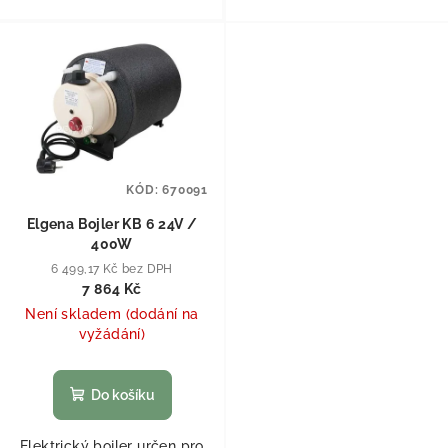
KÓD:
670091
Elgena Bojler KB 6 24V /
400W
6 499,17 Kč bez DPH
7 864 Kč
Není skladem (dodání na
vyžádání)
Do košíku
Elektrický bojler určen pro