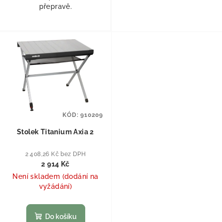
přepravě.
KÓD:
910209
Stolek Titanium Axia 2
2 408,26 Kč bez DPH
2 914 Kč
Není skladem (dodání na
vyžádání)
Do košíku