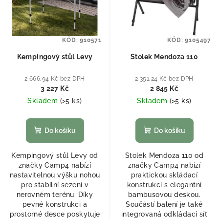
KÓD:
910571
KÓD:
9105497
Kempingový stůl Levy
Stolek Mendoza 110
2 666,94 Kč bez DPH
2 351,24 Kč bez DPH
3 227 Kč
2 845 Kč
Skladem
(
>5 ks
)
Skladem
(
>5 ks
)
Do košíku
Do košíku
Kempingový stůl Levy od
Stolek Mendoza 110 od
značky Camp4 nabízí
značky Camp4 nabízí
nastavitelnou výšku nohou
praktickou skládací
pro stabilní sezení v
konstrukci s elegantní
nerovném terénu. Díky
bambusovou deskou.
pevné konstrukci a
Součástí balení je také
prostorné desce poskytuje
integrovaná odkládací síť