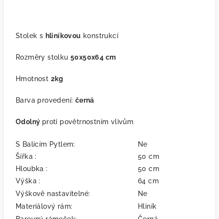
Stolek s
hliníkovou
konstrukcí
Rozměry stolku
50x50x64 cm
Hmotnost
2kg
Barva provedení:
černá
Odolný
proti povětrnostním vlivům
S Balícím Pytlem:
Ne
Šířka :
50 cm
Hloubka :
50 cm
Výška :
64 cm
Výškově nastavitelné:
Ne
Materiálový rám:
Hliník