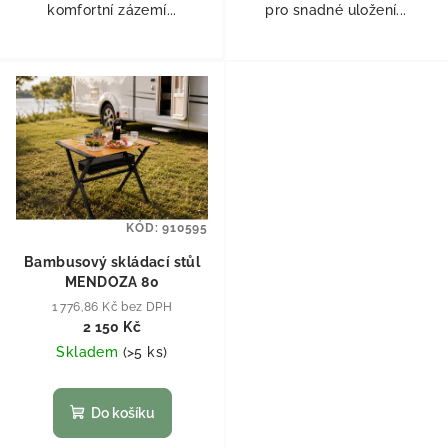
komfortní zázemí...
pro snadné uložení...
KÓD:
910595
Bambusový skládací stůl
MENDOZA 80
1 776,86 Kč bez DPH
2 150 Kč
Skladem
(
>5 ks
)
Do košíku