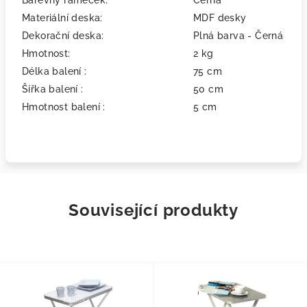
Barevný rámeček:
Černá
Materiální deska:
MDF desky
Dekorační deska:
Plná barva - Černá
Hmotnost:
2 kg
Délka balení :
75 cm
Šířka balení :
50 cm
Hmotnost balení :
5 cm
Související produkty