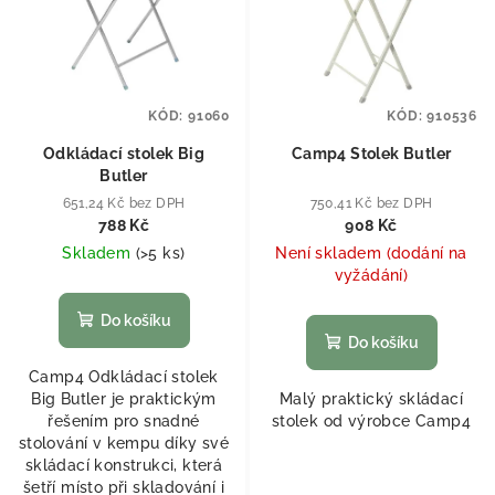
KÓD:
91060
KÓD:
910536
Odkládací stolek Big
Camp4 Stolek Butler
Butler
651,24 Kč bez DPH
750,41 Kč bez DPH
788 Kč
908 Kč
Skladem
(
>5 ks
)
Není skladem (dodání na
vyžádání)
Do košíku
Do košíku
Camp4 Odkládací stolek
Big Butler je praktickým
Malý praktický skládací
řešením pro snadné
stolek od výrobce Camp4
stolování v kempu díky své
skládací konstrukci, která
šetří místo při skladování i