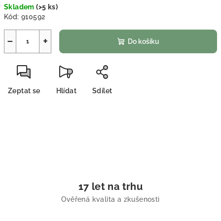
Skladem
(
>5 ks
)
Kód:
910592
−
+
Do košíku
Zeptat se
Hlídat
Sdílet
17 let na trhu
Ověřená kvalita a zkušenosti