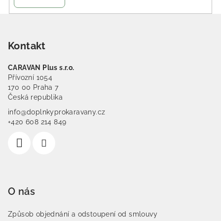
Zápatí
Kontakt
CARAVAN Plus s.r.o.
Přívozní 1054
170 00 Praha 7
Česká republika
info@doplnkyprokaravany.cz
+420 608 214 849
O nás
Způsob objednání a odstoupení od smlouvy