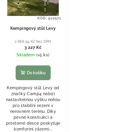
KÓD:
910571
Kempingový stůl Levy
2 666,94 Kč bez DPH
3 227 Kč
Skladem
(
>5 ks
)
Do košíku
Kempingový stůl Levy od
značky Camp4 nabízí
nastavitelnou výšku nohou
pro stabilní sezení v
nerovném terénu. Díky
pevné konstrukci a
prostorné desce poskytuje
komfortní zázemí...