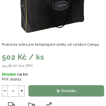
Praktická taška pro kempingové stolky od výrobce Camp4
502 Kč
/ ks
414,88 Kč bez DPH
Měrná cena:
Skladem
(
>5 ks
)
Kód:
919293
−
+
Do košíku