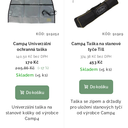
KÓD:
919252
KÓD:
91929
Camp4 Univerzální
Camp4 Taška na stanové
ochranná taška
tyče Till
140,50 Kč bez DPH
374,38 Kč bez DPH
170 Kč
453 Kč
205,86 Kč
(–17 %)
Skladem
(
>5 ks
)
Skladem
(
>5 ks
)
Do košíku
Do košíku
Taška se zipem a držadly
Univerzální taška na
pro uložení stanových tyčí
stanové kolíky od výrobce
od výrobce Camp4
Camp4