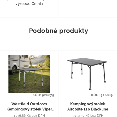
výrobce Omnia
Podobné produkty
KÓD:
926875
KÓD:
926889
Westfield Outdoors
Kempingový stolek
Kempingový stolek Viper
Aircolite 120 Blackline
80
1 776,86 Kč bez DPH
3 159,50 Kč bez DPH