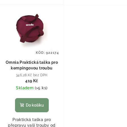
KÓD:
922174
Omnia Praktická taška pro
kempingovou troubu
346,28 Kč bez DPH
419 Kč
Skladem
(
>5 ks
)
Do košíku
Praktická taška pro
přepravu vaší trouby od