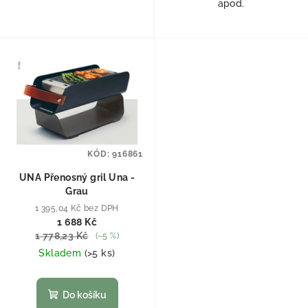
apod.
KÓD:
916861
UNA Přenosný gril Una -
Grau
1 395,04 Kč bez DPH
1 688 Kč
1 778,23 Kč
(–5 %)
Skladem
(
>5 ks
)
Do košíku