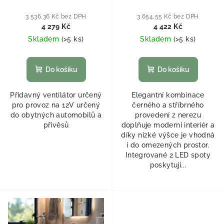
3 536,36 Kč bez DPH
3 654,55 Kč bez DPH
4 279 Kč
4 422 Kč
Skladem
(
>5 ks
)
Skladem
(
>5 ks
)
Do košíku
Do košíku
Přídavný ventilátor určený
Elegantní kombinace
pro provoz na 12V určený
černého a stříbrného
do obytných automobilů a
provedení z nerezu
přívěsů
doplňuje moderní interiér a
díky nízké výšce je vhodná
i do omezených prostor.
Integrované 2 LED spoty
poskytují...