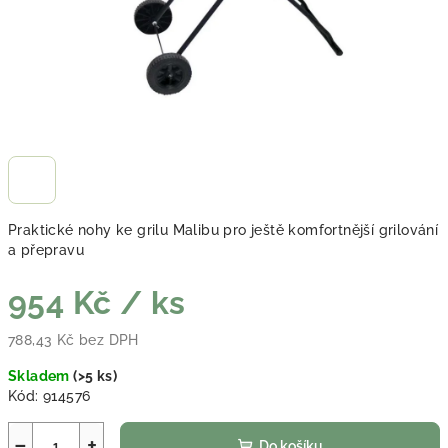
Praktické nohy ke grilu Malibu pro ještě komfortnější grilování
a přepravu
954 Kč
/ ks
788,43 Kč bez DPH
Měrná cena:
Skladem
(
>5 ks
)
Kód:
914576
−
+
Do košíku