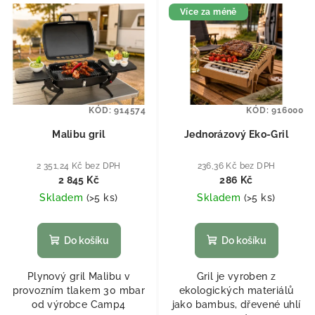
Více za méně
KÓD:
914574
KÓD:
916000
Malibu gril
Jednorázový Eko-Gril
2 351,24 Kč bez DPH
236,36 Kč bez DPH
2 845 Kč
286 Kč
Skladem
(
>5 ks
)
Skladem
(
>5 ks
)
Do košíku
Do košíku
Plynový gril Malibu v
Gril je vyroben z
provozním tlakem 30 mbar
ekologických materiálů
od výrobce Camp4
jako bambus, dřevené uhlí