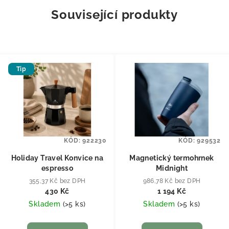
Související produkty
Tip
KÓD:
922230
KÓD:
929532
Holiday Travel Konvice na
Magnetický termohrnek
espresso
Midnight
355,37 Kč bez DPH
986,78 Kč bez DPH
430 Kč
1 194 Kč
Skladem
(
>5 ks
)
Skladem
(
>5 ks
)