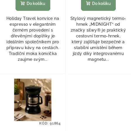
Do košíku
Do košíku
Holiday Travel konvice na
Stylový magnetický termo-
espresso v elegantním
hrnek „MIDNIGHT“ od
černém provedení s
značky silwy® je praktický
dřevěnými doplňky je
cestovní termo-hrnek,
ideálním společníkem pro
který zajišťuje bezpečné a
přípravu kávy na cestách.
stabilní umístění během
Tradiční moka konvička
jízdy díky integrovanému
zaujme svým...
magnetu...
KÓD:
91864