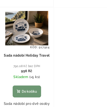
KÓD:
917924
Sada nádobí Holiday Travel
790,08 Kč bez DPH
956 Kč
Skladem
(
>5 ks
)
Do košíku
Sada nádobí pro dvě osoby