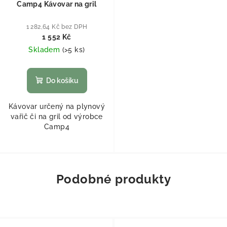
Camp4 Kávovar na gril
1 282,64 Kč bez DPH
1 552 Kč
Skladem
(
>5 ks
)
Do košíku
Kávovar určený na plynový
vařič či na gril od výrobce
Camp4
Podobné produkty