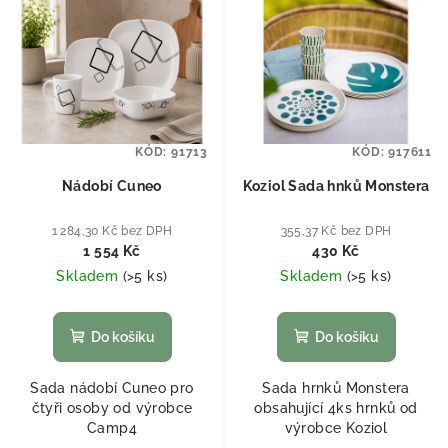
KÓD:
91713
KÓD:
917611
Nádobí Cuneo
Koziol Sada hnků Monstera
1 284,30 Kč bez DPH
355,37 Kč bez DPH
1 554 Kč
430 Kč
Skladem
(
>5 ks
)
Skladem
(
>5 ks
)
Do košíku
Do košíku
Sada nádobí Cuneo pro
Sada hrnků Monstera
čtyři osoby od výrobce
obsahující 4ks hrnků od
Camp4
výrobce Koziol