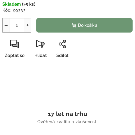
Skladem
(
>5 ks
)
Kód:
99333
−
+
Do košíku
Zeptat se
Hlídat
Sdílet
17 let na trhu
Ověřená kvalita a zkušenosti