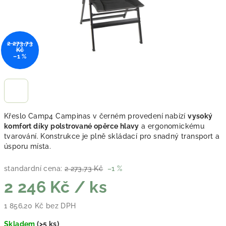
2 273,73
Kč
–1 %
Křeslo Camp4 Campinas v černém provedení nabízí
vysoký
komfort díky polstrované opěrce hlavy
a ergonomickému
tvarování. Konstrukce je plně skládací pro snadný transport a
úsporu místa.
standardní cena:
2 273,73 Kč
–1 %
2 246 Kč
/ ks
1 856,20 Kč bez DPH
Měrná cena:
Skladem
(
>5 ks
)