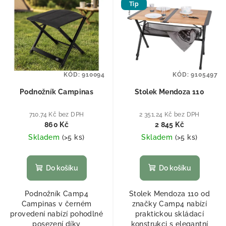
Tip
KÓD:
910094
KÓD:
9105497
Podnožník Campinas
Stolek Mendoza 110
710,74 Kč bez DPH
2 351,24 Kč bez DPH
860 Kč
2 845 Kč
Skladem
(
>5 ks
)
Skladem
(
>5 ks
)
Do košíku
Do košíku
Podnožník Camp4
Stolek Mendoza 110 od
Campinas v černém
značky Camp4 nabízí
provedení nabízí pohodlné
praktickou skládací
posezení díky
konstrukci s elegantní