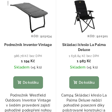
KÓD:
925034
KÓD:
920301
Podnožník Inventor Vintage
Skládací křeslo La Palma
Deluxe
986,78 Kč bez DPH
1 638,84 Kč bez DPH
1 194 Kč
1 983 Kč
Skladem
(
>5 ks
)
Skladem
(
>5 ks
)
Do košíku
Do košíku
Podnožník Westfield
Camp4 Skládací křeslo La
Outdoors Inventor Vintage
Palma Deluxe nabízí
v šedém provedení zajistí
pohodlné posezení díky
pohodlné podepření nohou
polstrované konstrukci a