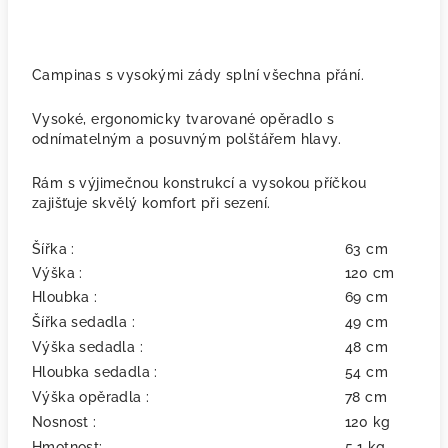
Campinas s vysokými zády splní všechna přání.
Vysoké, ergonomicky tvarované opěradlo s
odnímatelným a posuvným polštářem hlavy.
Rám s výjimečnou konstrukcí a vysokou příčkou
zajišťuje skvělý komfort při sezení.
Šířka :
63 cm
Výška :
120 cm
Hloubka :
69 cm
Šířka sedadla :
49 cm
Výška sedadla :
48 cm
Hloubka sedadla :
54 cm
Výška opěradla :
78 cm
Nosnost :
120 kg
Hmotnost:
5.1 kg