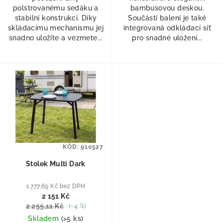
polstrovanému sedáku a
bambusovou deskou.
stabilní konstrukci. Díky
Součástí balení je také
skládacímu mechanismu jej
integrovaná odkládací síť
snadno uložíte a vezmete...
pro snadné uložení...
KÓD:
910527
Stolek Multi Dark
1 777,69 Kč bez DPH
2 151 Kč
2 255,11 Kč
(–4 %)
Skladem
(
>5 ks
)