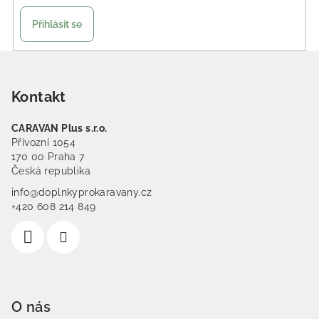
Přihlásit se
Zápatí
Kontakt
CARAVAN Plus s.r.o.
Přívozní 1054
170 00 Praha 7
Česká republika
info@doplnkyprokaravany.cz
+420 608 214 849
O nás