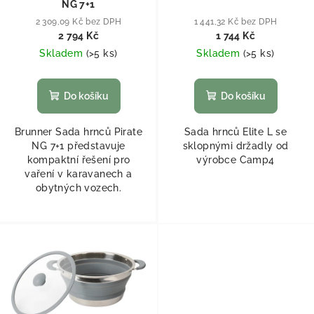
NG 7+1
2 309,09 Kč bez DPH
1 441,32 Kč bez DPH
2 794 Kč
1 744 Kč
Skladem
(
>5 ks
)
Skladem
(
>5 ks
)
Do košíku
Do košíku
Brunner Sada hrnců Pirate
Sada hrnců Elite L se
NG 7+1 představuje
sklopnými držadly od
kompaktní řešení pro
výrobce Camp4
vaření v karavanech a
obytných vozech.