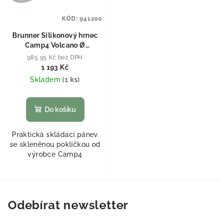
KÓD:
941200
Brunner Silikonový hrnec
Camp4 Volcano Ø
24x4,5/14,5cm
985,95 Kč bez DPH
1 193 Kč
Skladem
(
1 ks
)
Do košíku
Praktická skládací pánev
se skleněnou pokličkou od
výrobce Camp4
Odebírat newsletter