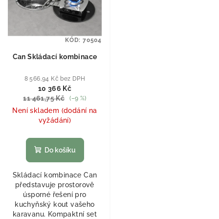
KÓD:
70504
Can Skládací kombinace
8 566,94 Kč bez DPH
10 366 Kč
11 461,75 Kč
(–9 %)
Není skladem (dodání na
vyžádání)
Do košíku
Skládací kombinace Can
představuje prostorově
úsporné řešení pro
kuchyňský kout vašeho
karavanu. Kompaktní set