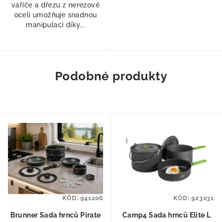
vařiče a dřezu z nerezové
oceli umožňuje snadnou
manipulaci díky...
Podobné produkty
KÓD:
941206
KÓD:
923031
Brunner Sada hrnců Pirate
Camp4 Sada hrnců Elite L