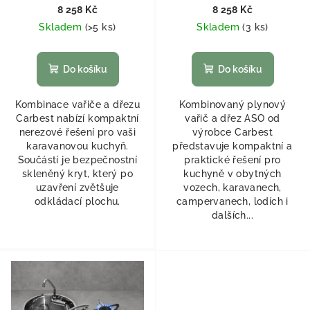
8 258 Kč
8 258 Kč
Skladem
(
>5 ks
)
Skladem
(
3 ks
)
Do košíku
Do košíku
Kombinace vařiče a dřezu
Kombinovaný plynový
Carbest nabízí kompaktní
vařič a dřez ASO od
nerezové řešení pro vaši
výrobce Carbest
karavanovou kuchyň.
představuje kompaktní a
Součástí je bezpečnostní
praktické řešení pro
skleněný kryt, který po
kuchyně v obytných
uzavření zvětšuje
vozech, karavanech,
odkládací plochu.
campervanech, lodích i
dalších...