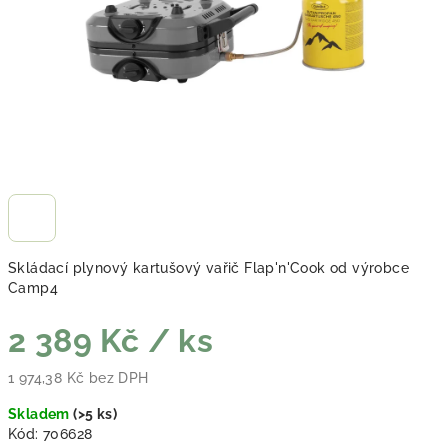
Skládací plynový kartušový vařič Flap'n'Cook od výrobce
Camp4
2 389 Kč
/ ks
1 974,38 Kč bez DPH
Měrná cena:
Skladem
(
>5 ks
)
Kód:
706628