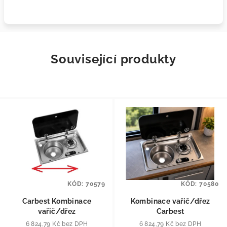
Související produkty
KÓD:
70579
KÓD:
70580
Carbest Kombinace
Kombinace vařič/dřez
vařič/dřez
Carbest
6 824,79 Kč bez DPH
6 824,79 Kč bez DPH