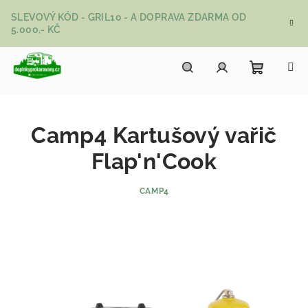
Přejít na obsah
SLEVOVÝ KÓD - GRIL10 - A DOPRAVA ZDARMA OD
5.000,- KČ
Nákupní
Hledat
Přihlášení
Camp4 Kartušový vařič
Flap'n'Cook
CAMP4