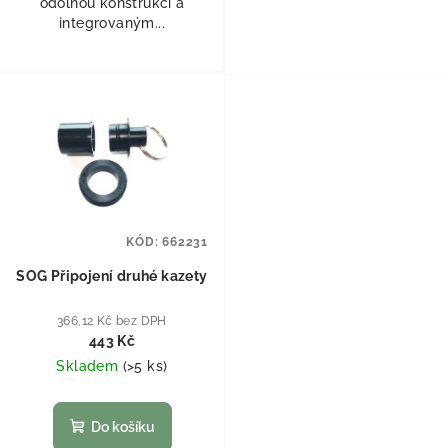
odolnou konstrukcí a
integrovaným...
KÓD:
662231
SOG Připojení druhé kazety
366,12 Kč bez DPH
443 Kč
Skladem
(
>5 ks
)
Do košíku