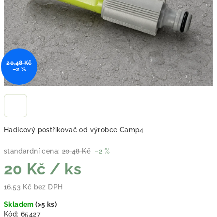
20,48 Kč
–2 %
Hadicový postřikovač od výrobce Camp4
standardní cena:
20,48 Kč
–2 %
20 Kč
/ ks
16,53 Kč bez DPH
Měrná cena:
Skladem
(
>5 ks
)
Kód:
65427