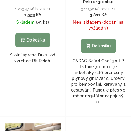
Deluxe 30mbar
1 283,47 Kč bez DPH
3 141,32 Kč bez DPH
1 553 Kč
3 801 Kč
Skladem
(
>5 ks
)
Není skladem (dodání na
vyžádání)
Do košíku
Do košíku
Stolní sprcha Duett od
výrobce RK Reich
CADAC Safari Chef 30 LP
Deluxe 30 mbar je
nízkotlaký (LP) přenosný
plynový gril/vařič, určený
pro kempování, karavany a
cestování. Funguje přes 30
mbar regulátor napojený
na...