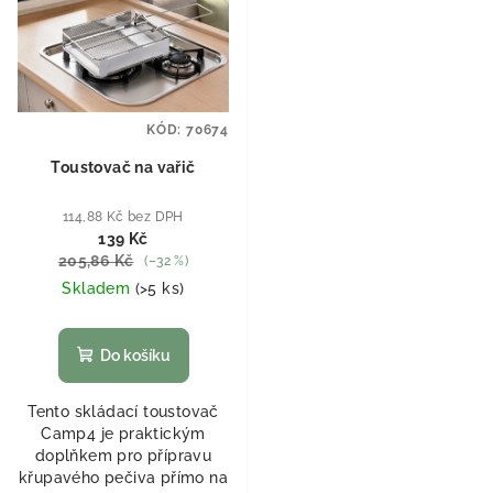
KÓD:
70674
Toustovač na vařič
114,88 Kč bez DPH
139 Kč
205,86 Kč
(–32 %)
Skladem
(
>5 ks
)
Do košíku
Tento skládací toustovač
Camp4 je praktickým
doplňkem pro přípravu
křupavého pečiva přímo na