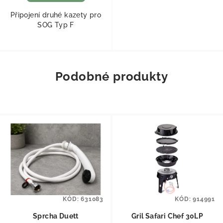
Připojení druhé kazety pro
SOG Typ F
Podobné produkty
KÓD:
631083
KÓD:
914991
Sprcha Duett
Gril Safari Chef 30LP