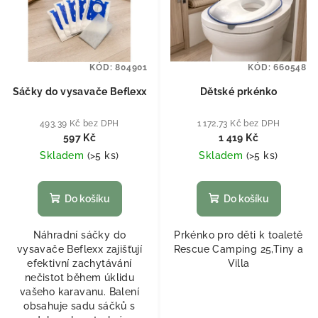
KÓD:
804901
KÓD:
660548
Sáčky do vysavače Beflexx
Dětské prkénko
493,39 Kč bez DPH
1 172,73 Kč bez DPH
597 Kč
1 419 Kč
Skladem
(
>5 ks
)
Skladem
(
>5 ks
)
Do košíku
Do košíku
Náhradní sáčky do
Prkénko pro děti k toaletě
vysavače Beflexx zajišťují
Rescue Camping 25,Tiny a
efektivní zachytávání
Villa
nečistot během úklidu
vašeho karavanu. Balení
obsahuje sadu sáčků s