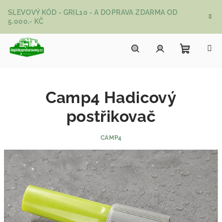
Přejít na obsah
SLEVOVÝ KÓD - GRIL10 - A DOPRAVA ZDARMA OD
5.000,- KČ
Nákupní
Hledat
Přihlášení
Camp4 Hadicový
postřikovač
CAMP4