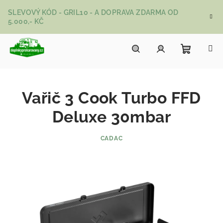
Přejít na obsah
SLEVOVÝ KÓD - GRIL10 - A DOPRAVA ZDARMA OD
5.000,- KČ
Nákupní
Hledat
Přihlášení
Vařič 3 Cook Turbo FFD
Deluxe 30mbar
CADAC