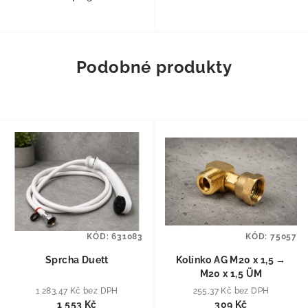
Podobné produkty
KÓD:
631083
KÓD:
75057
Sprcha Duett
Kolínko AG M20 x 1,5 →
M20 x 1,5 ÜM
1 283,47 Kč bez DPH
255,37 Kč bez DPH
1 553 Kč
309 Kč