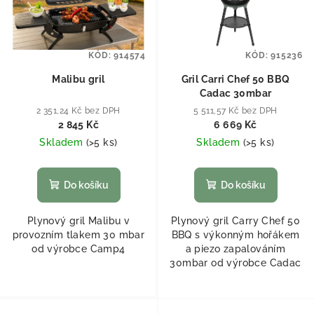
KÓD:
914574
KÓD:
915236
Malibu gril
Gril Carri Chef 50 BBQ
Cadac 30mbar
2 351,24 Kč bez DPH
5 511,57 Kč bez DPH
2 845 Kč
6 669 Kč
Skladem
(
>5 ks
)
Skladem
(
>5 ks
)
Do košíku
Do košíku
Plynový gril Malibu v
Plynový gril Carry Chef 50
provozním tlakem 30 mbar
BBQ s výkonným hořákem
od výrobce Camp4
a piezo zapalováním
30mbar od výrobce Cadac