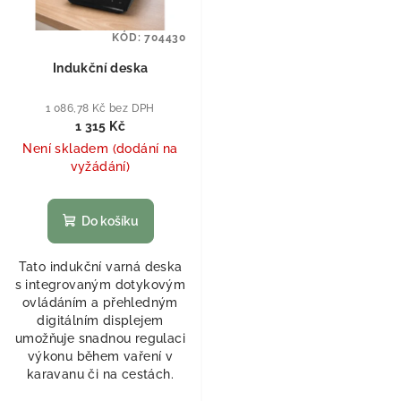
KÓD:
704430
Indukční deska
1 086,78 Kč bez DPH
1 315 Kč
Není skladem (dodání na
vyžádání)
Do košíku
Tato indukční varná deska
s integrovaným dotykovým
ovládáním a přehledným
digitálním displejem
umožňuje snadnou regulaci
výkonu během vaření v
karavanu či na cestách.