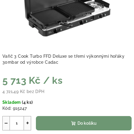
Vařič 3 Cook Turbo FFD Deluxe se třemi výkonnými hořáky
30mbar od výrobce Cadac
5 713 Kč
/ ks
4 721,49 Kč bez DPH
Měrná cena:
Skladem
(
4 ks
)
Kód:
915247
−
+
Do košíku