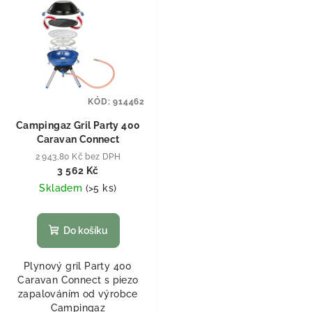
KÓD:
914462
Campingaz Gril Party 400
Caravan Connect
2 943,80 Kč bez DPH
3 562 Kč
Skladem
(
>5 ks
)
Do košíku
Plynový gril Party 400
Caravan Connect s piezo
zapalováním od výrobce
Campingaz