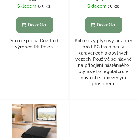
Skladem
(
>5 ks
)
Skladem
(
3 ks
)
Do košíku
Do košíku
Stolní sprcha Duett od
Kolínkový plynový adaptér
výrobce RK Reich
pro LPG instalace v
karavanech a obytných
vozech. Používá se hlavně
na připojení nástěnného
plynového regulátoru v
místech s omezeným
prostorem.