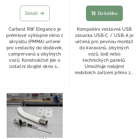
Detail
Do košíku
Carbest RW Elegance je
Kompaktní vestavná USB
prémiové výklopné okno z
zásuvka USB-C / USB-A je
akrylátu (PMMA) určené
určená pro pevnou montáž
pro vestavby do dodávek,
do karavanů, obytných
campervanů a obytných
vozů, lodí nebo
vozů. Konstrukčně jde o
technických panelů.
izolační dvojité okno s...
Umožňuje nabíjení
mobilních zařízení přímo z...