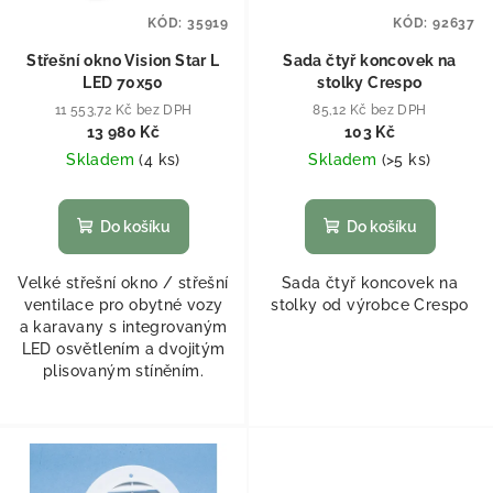
KÓD:
35919
KÓD:
92637
Střešní okno Vision Star L
Sada čtyř koncovek na
LED 70x50
stolky Crespo
11 553,72 Kč bez DPH
85,12 Kč bez DPH
13 980 Kč
103 Kč
Skladem
(
4 ks
)
Skladem
(
>5 ks
)
Do košíku
Do košíku
Velké střešní okno / střešní
Sada čtyř koncovek na
ventilace pro obytné vozy
stolky od výrobce Crespo
a karavany s integrovaným
LED osvětlením a dvojitým
plisovaným stíněním.