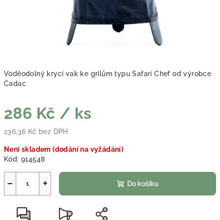
Voděodolný krycí vak ke grilům typu Safari Chef od výrobce
Cadac
286 Kč
/ ks
236,36 Kč bez DPH
Měrná cena:
Není skladem (dodání na vyžádání)
Kód:
914548
−
+
Do košíku