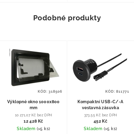
Podobné produkty
KÓD:
318506
KÓD:
811771
Výklopné okno 1000x800
Kompaktní USB-C/-A
mm
vestavná zásuvka
10 271,07 Kč bez DPH
373,55 Kč bez DPH
12 428 Kč
452 Kč
Skladem
(
>5 ks
)
Skladem
(
>5 ks
)