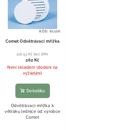
KÓD:
81106
Comet Odvětrávací mřížka
216,53 Kč bez DPH
262 Kč
Není skladem (dodání na
vyžádání)
Do košíku
Odvětrávací mřížka k
větráku lednice od výrobce
Comet