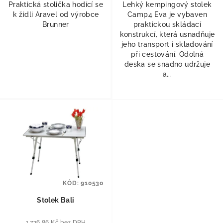
Praktická stolička hodící se
Lehký kempingový stolek
k židli Aravel od výrobce
Camp4 Eva je vybaven
Brunner
praktickou skládací
konstrukcí, která usnadňuje
jeho transport i skladování
při cestování. Odolná
deska se snadno udržuje
a...
KÓD:
910530
Stolek Bali
1 776,86 Kč bez DPH