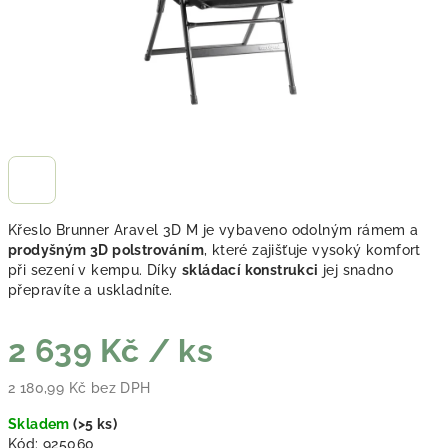
Křeslo Brunner Aravel 3D M je vybaveno odolným rámem a
prodyšným 3D polstrováním
, které zajišťuje vysoký komfort
při sezení v kempu. Díky
skládací konstrukci
jej snadno
přepravíte a uskladníte.
2 639 Kč
/ ks
2 180,99 Kč bez DPH
Měrná cena:
Skladem
(
>5 ks
)
Kód:
925060