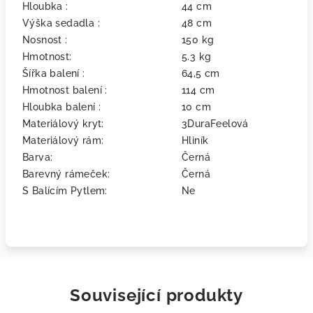
Hloubka :
44 cm
Výška sedadla :
48 cm
Nosnost :
150 kg
Hmotnost:
5.3 kg
Šířka balení :
64,5 cm
Hmotnost balení :
114 cm
Hloubka balení :
10 cm
Materiálový kryt:
3DuraFeelová
Materiálový rám:
Hliník
Barva:
Černá
Barevný rámeček:
Černá
S Balícím Pytlem:
Ne
Související produkty