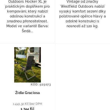
Outdoors Hocker XL je
Vintage od značky
praktickým doplňkem pro
Westfield Outdoors nabízí
kempování, který nabízí
vysoký komfort sezení díky
odolnou konstrukci a
polstrované opěrce hlavy a
snadnou přenositelnost.
odolné konstrukci s
Model ve variantě Barva:
nosností až 120 kg.
Šedá...
KÓD:
925073
Židle Graciosa
1 441,32 Kč bez DPH
1 744 Kč