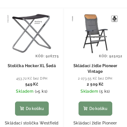
KÓD:
926775
KÓD:
925032
Stolička Hocker XL Šedá
Skládací židle Pioneer
Vintage
453,72 Kč bez DPH
2 073,55 Kč bez DPH
549 Kč
2 509 Kč
Skladem
(
>5 ks
)
Skladem
(
5 ks
)
Do košíku
Do košíku
Skládací stolička Westfield
Skládací židle Pioneer