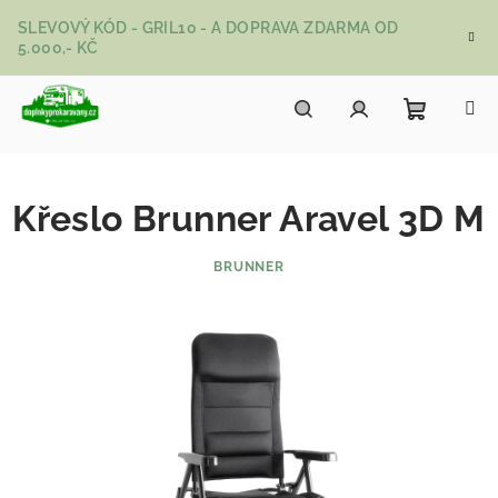
Přejít na obsah
SLEVOVÝ KÓD - GRIL10 - A DOPRAVA ZDARMA OD
5.000,- KČ
Nákupní
Hledat
Přihlášení
Křeslo Brunner Aravel 3D M
BRUNNER