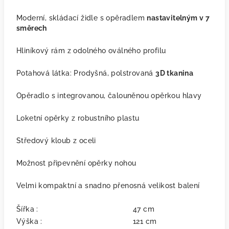
Moderní, skládací židle s opěradlem
nastavitelným v 7
směrech
Hliníkový rám z odolného oválného profilu
Potahová látka: Prodyšná, polstrovaná
3D tkanina
Opěradlo s integrovanou, čalouněnou opěrkou hlavy
Loketní opěrky z robustního plastu
Středový kloub z oceli
Možnost připevnění opěrky nohou
Velmi kompaktní a snadno přenosná velikost balení
Šířka :
47 cm
Výška :
121 cm