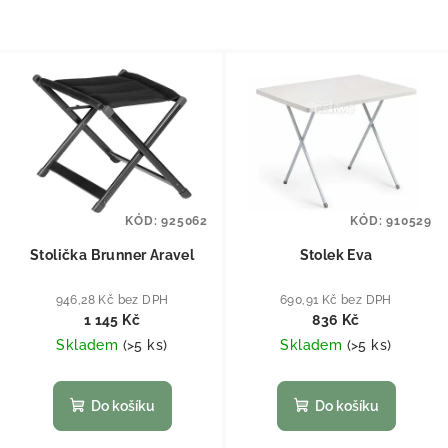
KÓD:
925062
KÓD:
910529
Stolička Brunner Aravel
Stolek Eva
946,28 Kč bez DPH
690,91 Kč bez DPH
1 145 Kč
836 Kč
Skladem
(
>5 ks
)
Skladem
(
>5 ks
)
Do košíku
Do košíku