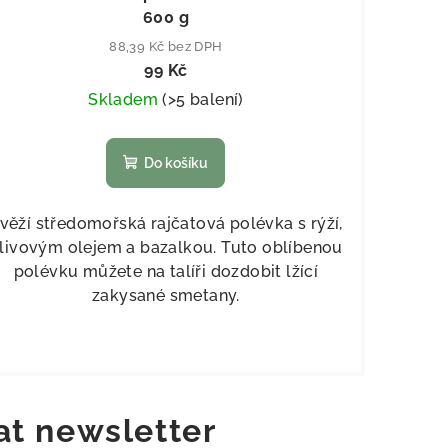
600 g
88,39 Kč bez DPH
99 Kč
Skladem
(
>5 balení
)
Do košíku
věží středomořská rajčatová polévka s rýží,
livovým olejem a bazalkou. Tuto oblíbenou
polévku můžete na talíři dozdobit lžící
zakysané smetany.
at newsletter