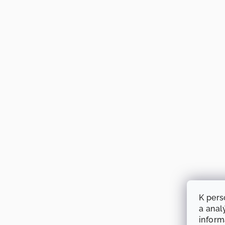
K pers
a anal
infor