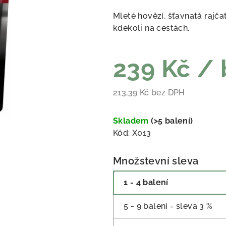
Mleté hovězí, šťavnatá rajčat
kdekoli na cestách.
239 Kč
/ 
213,39 Kč bez DPH
Měrná cena:
Skladem
(
>5 balení
)
Kód:
X013
Množstevní sleva
1 - 4 balení
5 - 9 balení = sleva 3 %