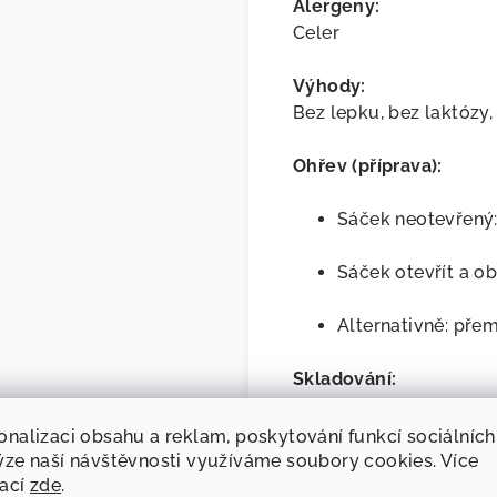
Alergeny:
Celer
Výhody:
Bez lepku, bez laktózy,
Ohřev (příprava):
Sáček neotevřený:
Sáček otevřít a ob
Alternativně: pře
Skladování:
Neotevřený sáček: 
onalizaci obsahu a reklam, poskytování funkcí sociálních
ýze naší návštěvnosti využíváme soubory cookies. Více
mací
zde
.
Otevřený sáček: p