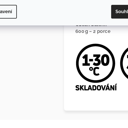
avení
Souh
Obsah balení:
600 g – 2 porce