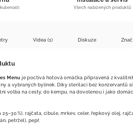
zkušenosti
Všech nabízených produktů
try
Videa (1)
Diskuze
Znač
duktu
res Menu
je poctivá hotová omáčka připravená z kvalitní
ny a vybraných bylinek. Díky sterilaci bez konzervantů s
lní volba na cesty, do kempu, na dovolenou i jako domácí 
5–30 %), rajčata, cibule, mrkev, celer, řepkový olej, rajč
n, petržel), pepř.