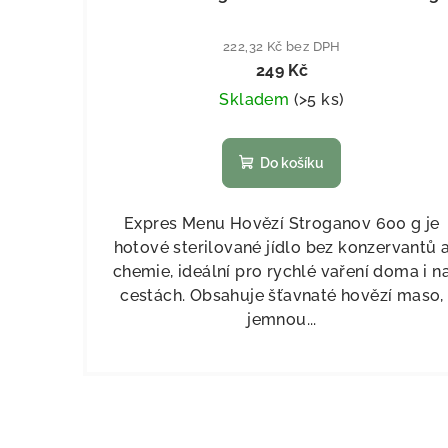
222,32 Kč bez DPH
249 Kč
Skladem
(
>5 ks
)
Do košíku
Expres Menu Hovězí Stroganov 600 g je
hotové sterilované jídlo bez konzervantů 
chemie, ideální pro rychlé vaření doma i n
cestách. Obsahuje šťavnaté hovězí maso,
jemnou...