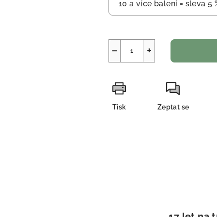
10 a více balení = sleva 5 
−
+
Tisk
Zeptat se
17 let na 