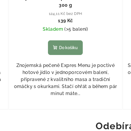
300 g
124,11 Kč bez DPH
139 Kč
Skladem
(
>5 balení
)
Do košíku
Znojemská pečeně Expres Menu je poctivé
S
a
hotové jídlo v jednoporcovém balení,
o
a
připravené z kvalitního masa a tradiční
omáčky s okurkami. Stačí ohřát a během pár
minut máte...
Odebír