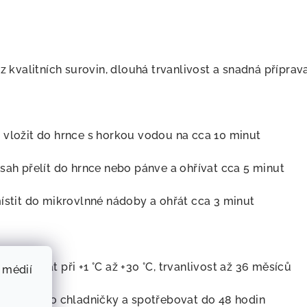
 z kvalitních surovin, dlouhá trvanlivost a snadná přípra
 vložit do hrnce s horkou vodou na cca 10 minut
sah přelít do hrnce nebo pánve a ohřívat cca 5 minut
místit do mikrovlnné nádoby a ohřát cca 3 minut
skladovat při +1 °C až +30 °C, trvanlivost až 36 měsíců
 médií
řemístit do chladničky a spotřebovat do 48 hodin