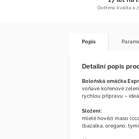
Ověřená kvalita a 
Popis
Parame
Detailní popis pro
Boloňská omáčka Exp
voňavé kořenové zeleni
rychlou přípravu – ideá
Složení:
mleté hovězí maso (cca 2
(bazalka, oregano, tymiá