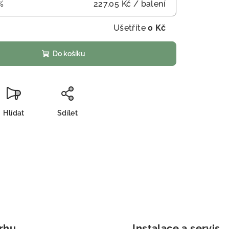
%
227,05 Kč
/ balení
Ušetříte
0 Kč
Do košíku
Hlídat
Sdílet
trhu
Instalace a servis