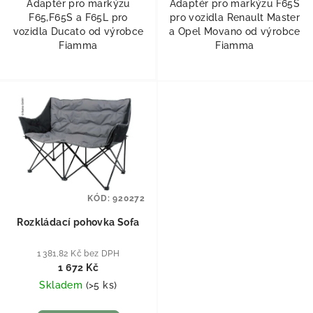
Adaptér pro markýzu
Adaptér pro markýzu F65S
F65,F65S a F65L pro
pro vozidla Renault Master
vozidla Ducato od výrobce
a Opel Movano od výrobce
Fiamma
Fiamma
KÓD:
920272
Rozkládací pohovka Sofa
1 381,82 Kč bez DPH
1 672 Kč
Skladem
(
>5 ks
)