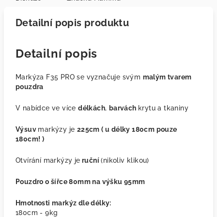
Detailní popis produktu
Detailní popis
Markýza F35 PRO se vyznačuje svým
malým tvarem
pouzdra
V nabídce ve více
délkách
,
barvách
krytu a tkaniny
Výsuv
markýzy je
225cm ( u délky 180cm pouze
180cm! )
Otvírání markýzy je
ruční
(nikoliv klikou)
Pouzdro o šířce 80mm na výšku 95mm
Hmotnosti markýz dle délky:
180cm - 9kg