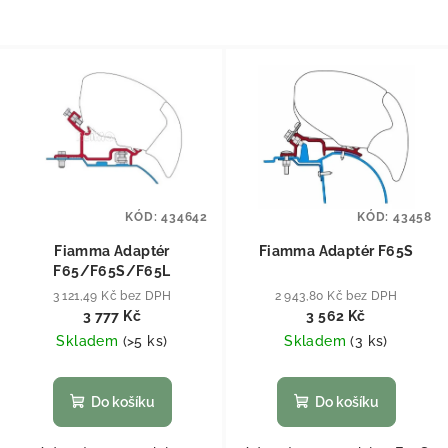
KÓD:
434642
KÓD:
43458
Fiamma Adaptér
Fiamma Adaptér F65S
F65/F65S/F65L
3 121,49 Kč bez DPH
2 943,80 Kč bez DPH
3 777 Kč
3 562 Kč
Skladem
(
>5 ks
)
Skladem
(
3 ks
)
Do košíku
Do košíku