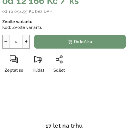
od
12 166 Kč
/ ks
od
10 054,55 Kč
bez DPH
Měrná cena:
Zvolte variantu
Kód:
Zvolte variantu
−
+
Do košíku
Zeptat se
Hlídat
Sdílet
17 let na trhu