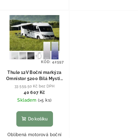
KÓD:
42597
Thule 12V Boční markýza
Omnistor 5200 Bílá Mystic
Grau (šedá) 450 cm
33 559,50 Kč bez DPH
40 607 Kč
Skladem
(
>5 ks
)
Do košíku
Oblíbená motorová boční