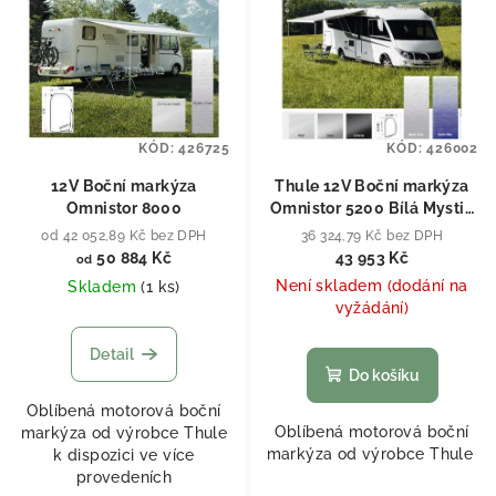
KÓD:
426725
KÓD:
426002
12V Boční markýza
Thule 12V Boční markýza
Omnistor 8000
Omnistor 5200 Bílá Mystic
Grau (šedá) 500 cm
od 42 052,89 Kč bez DPH
36 324,79 Kč bez DPH
50 884 Kč
43 953 Kč
od
Není skladem (dodání na
Skladem
(
1 ks
)
vyžádání)
Detail
Do košíku
Oblíbená motorová boční
Oblíbená motorová boční
markýza od výrobce Thule
markýza od výrobce Thule
k dispozici ve více
provedeních