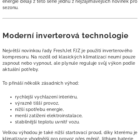
energie dělají z této série jednu z nejzajímavějších novinek pro
sezonu.
Moderní inverterová technologie
Největší novinkou řady FreshJet FJZ je použití inverterového
kompresoru. Na rozdíl od klasických klimatizací neumí pouze
zapnout nebo vypnout, ale plynule reguluje svůj výkon podle
aktuální potřeby.
To přináší několik zásadních výhod:
rychlejší vychlazení interiéru,
výrazně tišší provoz,
nižší spotřebu energie,
menší zatížení elektroinstalace,
stabilnější teplotu uvnitř vozu.
Velkou výhodou je také nižší startovací proud, díky kterému je
klimatizace vhodnější pro provoz přes měnič, lithium baterie