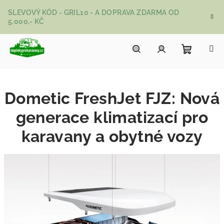
Přejít na obsah
SLEVOVÝ KÓD - GRIL10 - A DOPRAVA ZDARMA OD
5.000,- KČ
Nákupní
Hledat
Přihlášení
Dometic FreshJet FJZ: Nová
generace klimatizací pro
karavany a obytné vozy