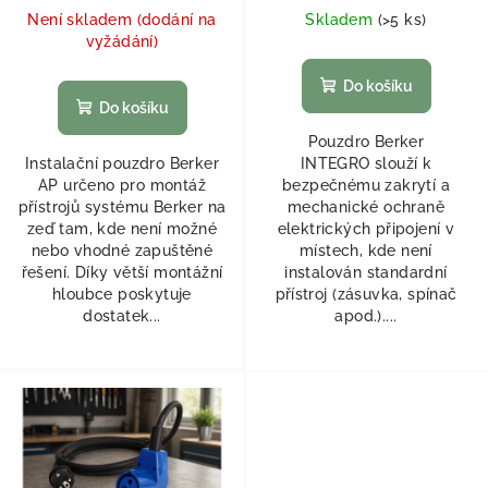
Není skladem (dodání na
Skladem
(
>5 ks
)
vyžádání)
Do košíku
Do košíku
Pouzdro Berker
Instalační pouzdro Berker
INTEGRO slouží k
AP určeno pro montáž
bezpečnému zakrytí a
přístrojů systému Berker na
mechanické ochraně
zeď tam, kde není možné
elektrických připojení v
nebo vhodné zapuštěné
místech, kde není
řešení. Díky větší montážní
instalován standardní
hloubce poskytuje
přístroj (zásuvka, spínač
dostatek...
apod.)....