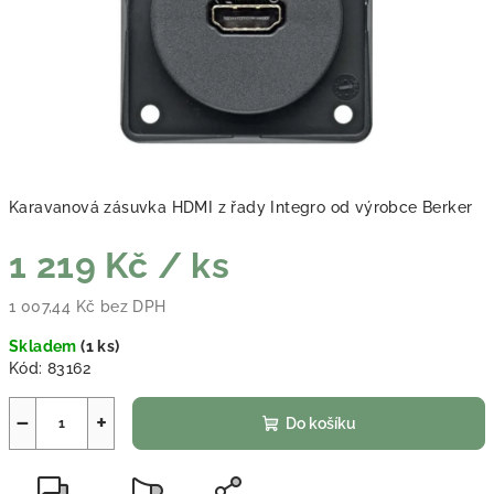
Karavanová zásuvka HDMI z řady Integro od výrobce Berker
1 219 Kč
/ ks
1 007,44 Kč bez DPH
Měrná cena:
Skladem
(
1 ks
)
Kód:
83162
−
+
Do košíku