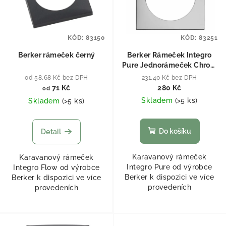
KÓD:
83150
KÓD:
83251
Berker rámeček černý
Berker Rámeček Integro
Pure Jednorámeček Chrom
lesk
od 58,68 Kč bez DPH
231,40 Kč bez DPH
71 Kč
280 Kč
od
Skladem
(
>5 ks
)
Skladem
(
>5 ks
)
Do košíku
Detail
Karavanový rámeček
Karavanový rámeček
Integro Pure od výrobce
Integro Flow od výrobce
Berker k dispozici ve více
Berker k dispozici ve více
provedeních
provedeních