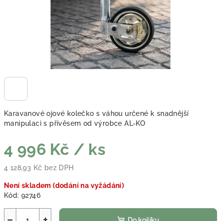
Karavanové ojové kolečko s váhou určené k snadnější
manipulaci s přívěsem od výrobce AL-KO
4 996 Kč
/ ks
4 128,93 Kč bez DPH
Měrná cena:
Není skladem (dodání na vyžádání)
Kód:
92746
−
+
Do košíku