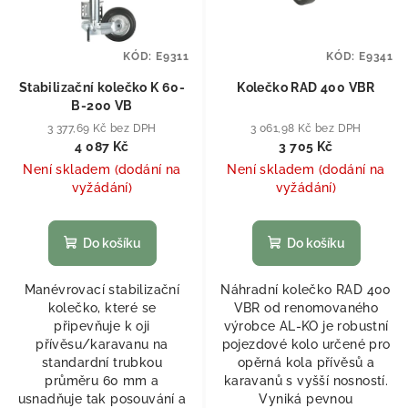
KÓD:
E9311
KÓD:
E9341
Stabilizační kolečko K 60-
Kolečko RAD 400 VBR
B-200 VB
3 377,69 Kč bez DPH
3 061,98 Kč bez DPH
4 087 Kč
3 705 Kč
Není skladem (dodání na
Není skladem (dodání na
vyžádání)
vyžádání)
Do košíku
Do košíku
Manévrovací stabilizační
Náhradní kolečko RAD 400
kolečko, které se
VBR od renomovaného
připevňuje k oji
výrobce AL‑KO je robustní
přívěsu/karavanu na
pojezdové kolo určené pro
standardní trubkou
opěrná kola přívěsů a
průměru 60 mm a
karavanů s vyšší nosností.
usnadňuje tak posouvání a
Vyniká pevnou