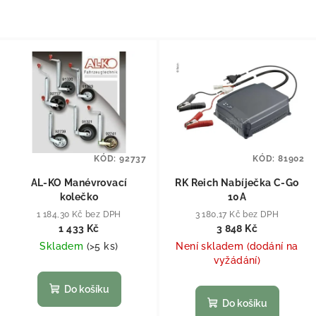
KÓD:
92737
KÓD:
81902
AL-KO Manévrovací
RK Reich Nabíječka C-Go
kolečko
10A
1 184,30 Kč bez DPH
3 180,17 Kč bez DPH
1 433 Kč
3 848 Kč
Skladem
(
>5 ks
)
Není skladem (dodání na
vyžádání)
Do košíku
Do košíku