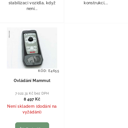
stabilizaci vozidla, když
konstrukcí,...
není...
KÓD:
E4655
Ovládání Mammut
7 022,31 Kč bez DPH
8 497 Kč
Není skladem (dodání na
vyžádání)