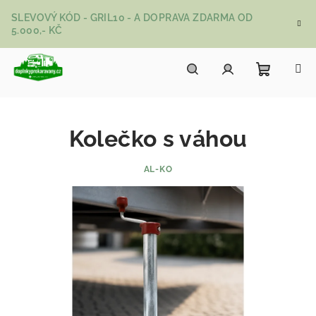
Přejít na obsah
SLEVOVÝ KÓD - GRIL10 - A DOPRAVA ZDARMA OD
5.000,- KČ
Nákupní
Hledat
Přihlášení
Kolečko s váhou
AL-KO