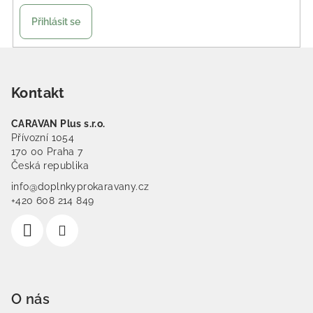
Přihlásit se
Zápatí
Kontakt
CARAVAN Plus s.r.o.
Přívozní 1054
170 00 Praha 7
Česká republika
info@doplnkyprokaravany.cz
+420 608 214 849
O nás