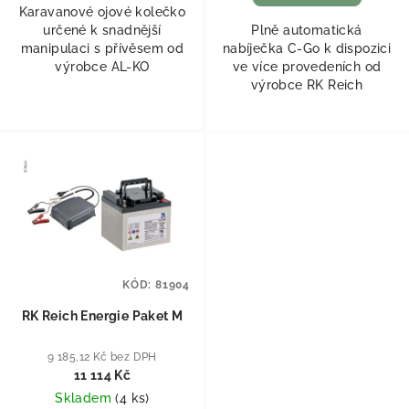
Karavanové ojové kolečko
určené k snadnější
Plně automatická
manipulaci s přívěsem od
nabíječka C-Go k dispozici
výrobce AL-KO
ve více provedeních od
výrobce RK Reich
KÓD:
81904
RK Reich Energie Paket M
9 185,12 Kč bez DPH
11 114 Kč
Skladem
(
4 ks
)