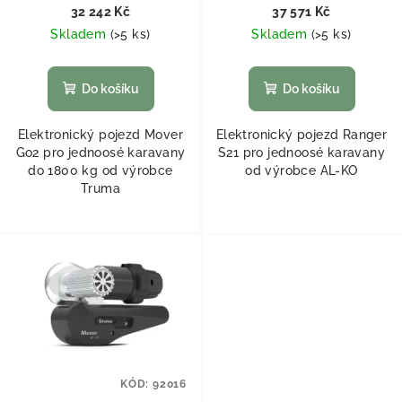
32 242 Kč
37 571 Kč
Skladem
(
>5 ks
)
Skladem
(
>5 ks
)
Do košíku
Do košíku
Elektronický pojezd Mover
Elektronický pojezd Ranger
Go2 pro jednoosé karavany
S21 pro jednoosé karavany
do 1800 kg od výrobce
od výrobce AL-KO
Truma
KÓD:
92016