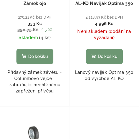
Zámek oje
AL-KO Naviják Optima 350
275,21 Kč bez DPH
4 128,93 Kč bez DPH
333 Kč
4 996 Kč
350,75 Kč
(–5 %)
Není skladem (dodání na
Skladem
(
4 ks
)
vyžádání)
Do košíku
Do košíku
Přídavný zámek závěsu -
Lanový naviják Optima 350
Columbovo vejce -
od výrobce AL-KO
zabraňující nechtěnému
zapřežení přívěsu