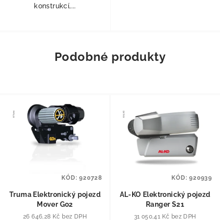
konstrukcí,...
Podobné produkty
KÓD:
920728
KÓD:
920939
Truma Elektronický pojezd
AL-KO Elektronický pojezd
Mover Go2
Ranger S21
26 646,28 Kč bez DPH
31 050,41 Kč bez DPH