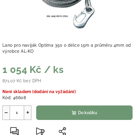
Lano pro naviják Optima 350 o délce 15m a průměru 4mm od
výrobce AL-KO
1 054 Kč
/ ks
871,07 Kč bez DPH
Měrná cena:
Není skladem (dodání na vyžádání)
Kód:
46608
−
+
Do košíku