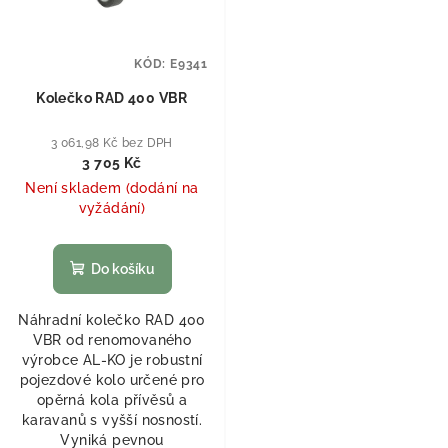
KÓD:
E9341
Kolečko RAD 400 VBR
3 061,98 Kč bez DPH
3 705 Kč
Není skladem (dodání na
vyžádání)
Do košíku
Náhradní kolečko RAD 400
VBR od renomovaného
výrobce AL‑KO je robustní
pojezdové kolo určené pro
opěrná kola přívěsů a
karavanů s vyšší nosností.
Vyniká pevnou