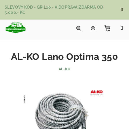
Přejít na obsah
SLEVOVÝ KÓD - GRIL10 - A DOPRAVA ZDARMA OD
5.000,- KČ
Nákupní
Hledat
Přihlášení
AL-KO Lano Optima 350
AL-KO