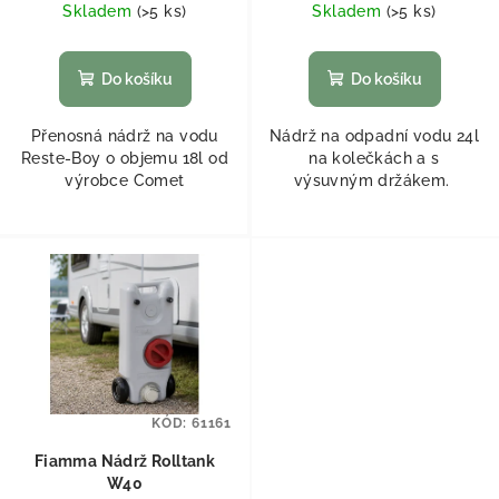
Skladem
(
>5 ks
)
Skladem
(
>5 ks
)
Do košíku
Do košíku
Přenosná nádrž na vodu
Nádrž na odpadní vodu 24l
Reste-Boy o objemu 18l od
na kolečkách a s
výrobce Comet
výsuvným držákem.
KÓD:
61161
Fiamma Nádrž Rolltank
W40