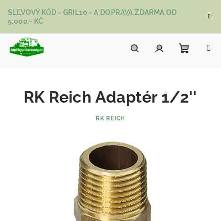
Přejít na obsah
SLEVOVÝ KÓD - GRIL10 - A DOPRAVA ZDARMA OD
5.000,- KČ
Nákupní
Hledat
Přihlášení
RK Reich Adaptér 1/2''
RK REICH