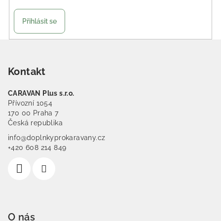
Přihlásit se
Zápatí
Kontakt
CARAVAN Plus s.r.o.
Přívozní 1054
170 00 Praha 7
Česká republika
info@doplnkyprokaravany.cz
+420 608 214 849
O nás