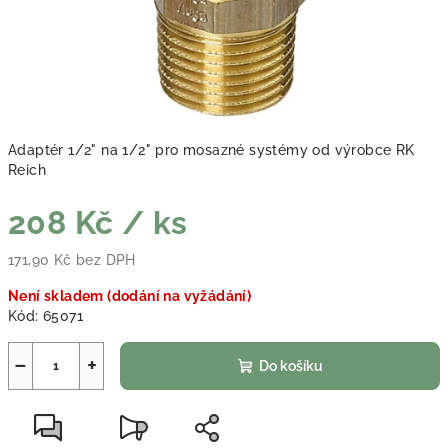
Adaptér 1/2" na 1/2" pro mosazné systémy od výrobce RK
Reich
208 Kč
/ ks
171,90 Kč bez DPH
Měrná cena:
Není skladem (dodání na vyžádání)
Kód:
65071
−
+
Do košíku