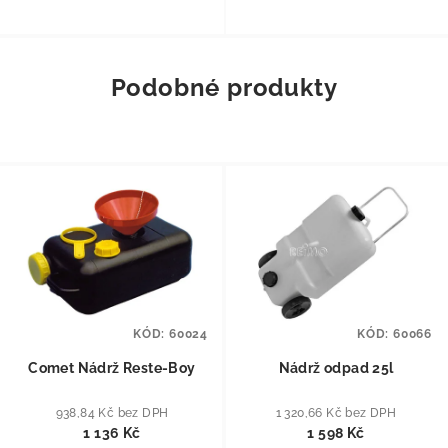
Podobné produkty
KÓD:
60024
KÓD:
60066
Comet Nádrž Reste-Boy
Nádrž odpad 25l
938,84 Kč bez DPH
1 320,66 Kč bez DPH
1 136 Kč
1 598 Kč