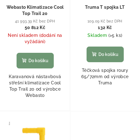
Webasto Klimatizace Cool
Truma T spojka LT
Top Trail 20
41 993,39 Kč bez DPH
109,09 Kč bez DPH
50 812 Kč
132 Kč
Není skladem (dodání na
Skladem
(
>5 ks
)
vyžádání)
Do košíku
Do košíku
Téčková spojka roury
Karavanová nástavbová
65/72mm od výrobce
střešní klimatizace Cool
Truma
Top Trail 20 od výrobce
Webasto