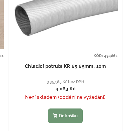
01
KÓD:
494862
Chladicí potrubí KR 65 65mm, 10m
3 357,85 Kč bez DPH
4 063 Kč
Není skladem (dodání na vyžádání)
Do košíku