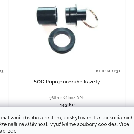
73
KÓD:
662231
SOG Připojení druhé kazety
366,12 Kč bez DPH
443 Kč
Skladem
(
>5 ks
)
onalizaci obsahu a reklam, poskytování funkcí sociálních
ýze naší návštěvnosti využíváme soubory cookies. Více
mací
zde
.
Do košíku