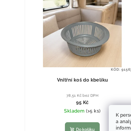
KÓD:
9156
Vnitřní koš do kbelíku
78,51 Kč bez DPH
95 Kč
Skladem
(
>5 ks
)
K pers
a anal
infor
Do košíku