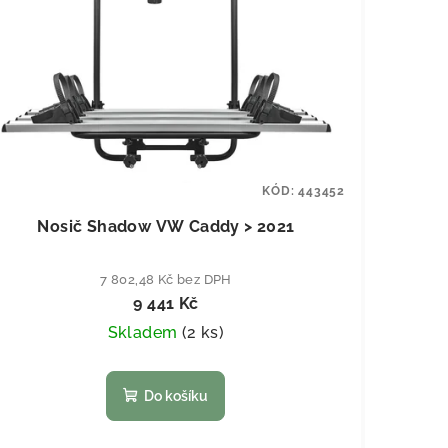
KÓD:
443452
Nosič Shadow VW Caddy > 2021
7 802,48 Kč bez DPH
9 441 Kč
Skladem
(
2 ks
)
Do košíku