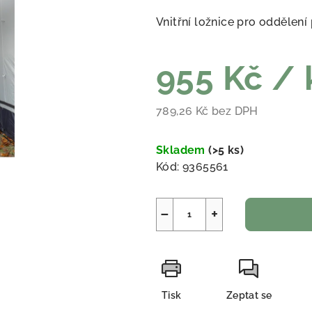
Vnitřní ložnice pro oddělení
955 Kč
/ 
789,26 Kč bez DPH
Měrná cena:
Skladem
(
>5 ks
)
Kód:
9365561
−
+
Tisk
Zeptat se