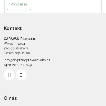
Přihlásit se
Zápatí
Kontakt
CARAVAN Plus s.r.o.
Přívozní 1054
170 00 Praha 7
Česká republika
info@doplnkyprokaravany.cz
+420 608 214 849
O nás