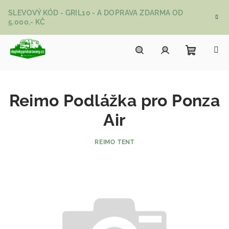
Přejít na obsah
SLEVOVÝ KÓD - GRIL10 - A DOPRAVA ZDARMA OD
5.000,- KČ
Nákupní
Hledat
Přihlášení
Reimo Podlážka pro Ponza
Air
REIMO TENT