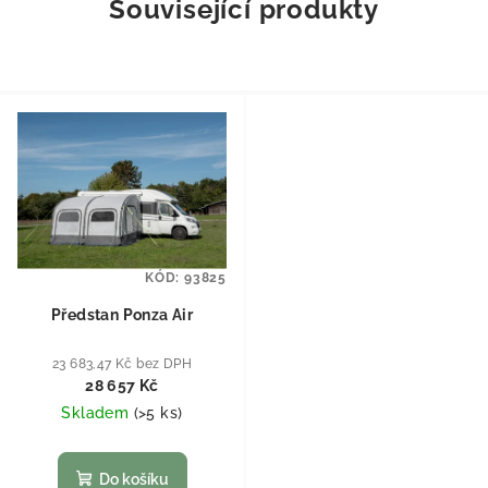
Související produkty
KÓD:
93825
Předstan Ponza Air
23 683,47 Kč bez DPH
28 657 Kč
Skladem
(
>5 ks
)
Do košíku