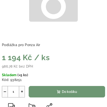
Podlážka pro Ponza Air
1 194 Kč
/ ks
986,78 Kč bez DPH
Měrná cena:
Skladem
(
>5 ks
)
Kód:
938251
−
+
Do košíku