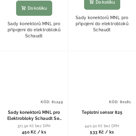
Do košíku
Do košíku
Sady konektorů MNL pro
Sady konektorů MNL pro
připojení do elektrobloků
připojení do elektrobloků
Schaudt
Schaudt
KÓD:
81249
KÓD:
80181
Sady konektorů MNL pro
Teplotní sensor 825
Elektrobloky Schaudt Set
MNL 2+3+4+5
371,90 Kč bez DPH
440,50 Kč bez DPH
450 Kč
/ ks
533 Kč
/ ks