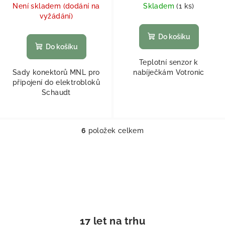
Není skladem (dodání na
Skladem
(
1 ks
)
vyžádání)
Do košíku
Do košíku
Teplotní senzor k
Sady konektorů MNL pro
nabíječkám Votronic
připojení do elektrobloků
Schaudt
6
položek celkem
Ovládací prvky výpisu
17 let na trhu