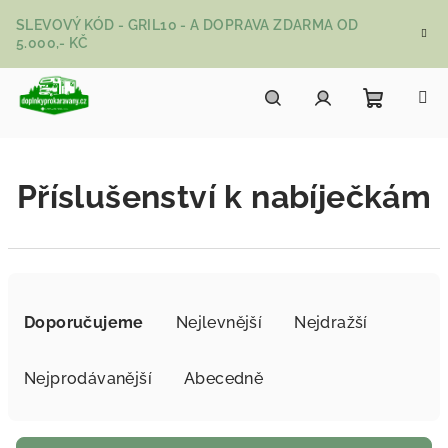
Přejít na obsah
SLEVOVÝ KÓD - GRIL10 - A DOPRAVA ZDARMA OD
5.000,- KČ
Nákupní
Hledat
Přihlášení
Příslušenství k nabíječkám
Řazení produktů
Doporučujeme
Nejlevnější
Nejdražší
Nejprodávanější
Abecedně