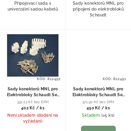
Připojovací sada s
Sady konektorů MNL pro
univerzální sadou kabelů
připojení do elektrobloků
Schaudt
KÓD:
812492
KÓD:
812491
Sady konektorů MNL pro
Sady konektorů MNL pro
Elektrobloky Schaudt Set
Elektrobloky Schaudt Set
MNL 6+9
MNL 6+15
332,23 Kč bez DPH
371,90 Kč bez DPH
402 Kč
/ ks
450 Kč
/ ks
Není skladem (dodání na
Skladem
(
>5 ks
)
vyžádání)