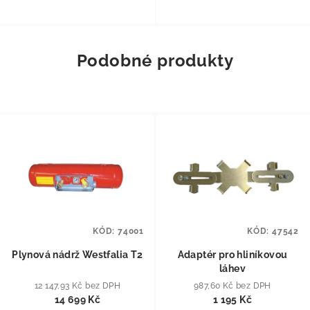
Podobné produkty
KÓD:
74001
KÓD:
47542
Plynová nádrž Westfalia T2
Adaptér pro hliníkovou
láhev
12 147,93 Kč bez DPH
987,60 Kč bez DPH
14 699 Kč
1 195 Kč