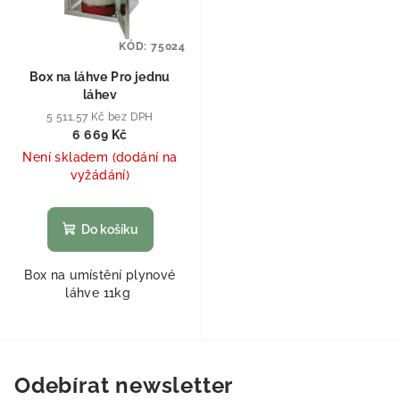
KÓD:
75024
Box na láhve Pro jednu
láhev
5 511,57 Kč bez DPH
6 669 Kč
Není skladem (dodání na
vyžádání)
Do košíku
Box na umístění plynové
láhve 11kg
Odebírat newsletter