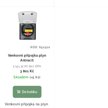
KÓD:
652510
Venkovní přípojka plyn
Antracit
3 141,32 Kč bez DPH
3 801 Kč
Skladem
(
>5 ks
)
Do košíku
Venkovní přípojka na plyn