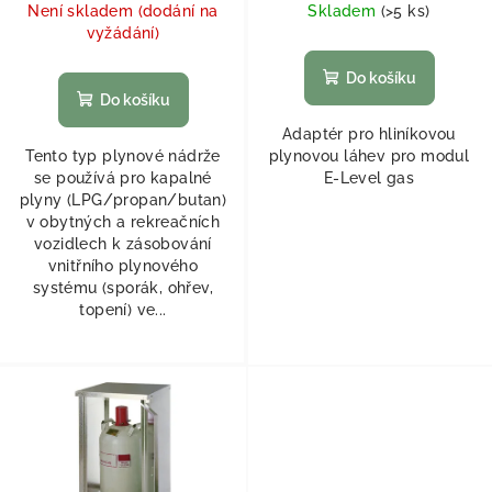
Není skladem (dodání na
Skladem
(
>5 ks
)
vyžádání)
Do košíku
Do košíku
Adaptér pro hliníkovou
Tento typ plynové nádrže
plynovou láhev pro modul
se používá pro kapalné
E-Level gas
plyny (LPG/propan/butan)
v obytných a rekreačních
vozidlech k zásobování
vnitřního plynového
systému (sporák, ohřev,
topení) ve...