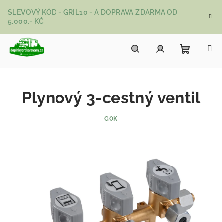
Přejít na obsah
SLEVOVÝ KÓD - GRIL10 - A DOPRAVA ZDARMA OD
5.000,- KČ
Nákupní
Hledat
Přihlášení
Plynový 3-cestný ventil
GOK