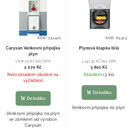
KÓD:
751401
KÓD:
65313
Carysan Venkovní přípojka
Plynová klapka bílá
plyn
1 876,03 Kč bez DPH
3 141,32 Kč bez DPH
2 270 Kč
3 801 Kč
Není skladem (dodání na
Skladem
(
3 ks
)
vyžádání)
Do košíku
Do košíku
Venkovní přípojka na plyn
Venkovní přípojka na plyn
se zámkem od výrobce
Carysan