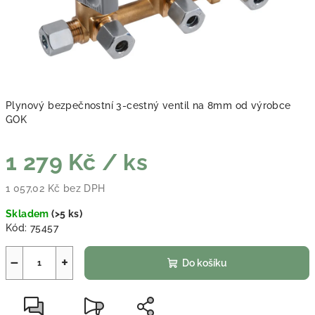
Plynový bezpečnostní 3-cestný ventil na 8mm od výrobce
GOK
1 279 Kč
/ ks
1 057,02 Kč bez DPH
Měrná cena:
Skladem
(
>5 ks
)
Kód:
75457
−
+
Do košíku