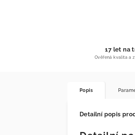
17 let na 
Ověřená kvalita a 
Popis
Parame
Detailní popis pro