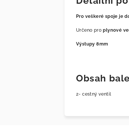
Detailní po
Pro veškeré spoje je 
Určeno pro
plynové v
Výstupy 8mm
Obsah bale
2- cestný ventil