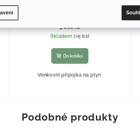
Venkovní přípojka plyn Světle šedá
avení
Souh
3 141,32 Kč bez DPH
3 801 Kč
Skladem
(
>5 ks
)
Do košíku
Venkovní přípojka na plyn
Podobné produkty