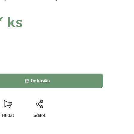
/ ks
Do košíku
Hlídat
Sdílet