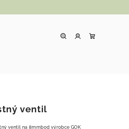
Hledat
Přihlášení
Nákupní koší
tný ventil
stný ventil na 8mmbod výrobce GOK