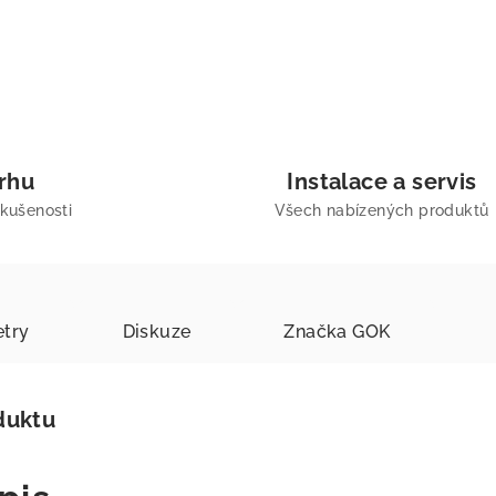
trhu
Instalace a servis
zkušenosti
Všech nabízených produktů
try
Diskuze
Značka
GOK
duktu