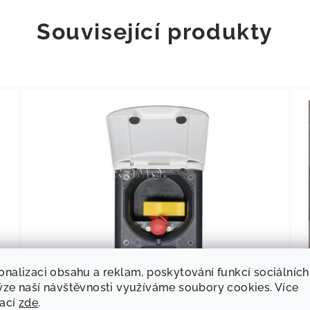
Související produkty
onalizaci obsahu a reklam, poskytování funkcí sociálních
ýze naší návštěvnosti využíváme soubory cookies. Více
11
KÓD:
652512
mací
zde
.