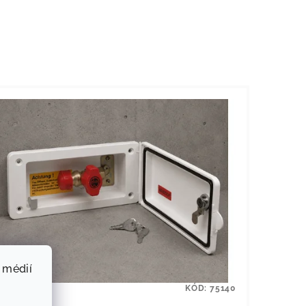
 médií
KÓD:
75140