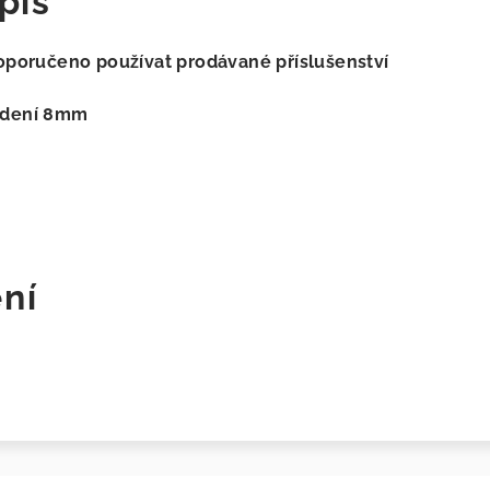
pis
doporučeno používat prodávané příslušenství
edení 8mm
ní