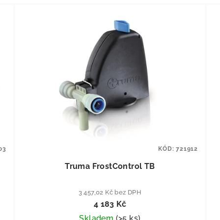
03
KÓD:
721912
Truma FrostControl TB
3 457,02 Kč bez DPH
4 183 Kč
Skladem
(
>5 ks
)