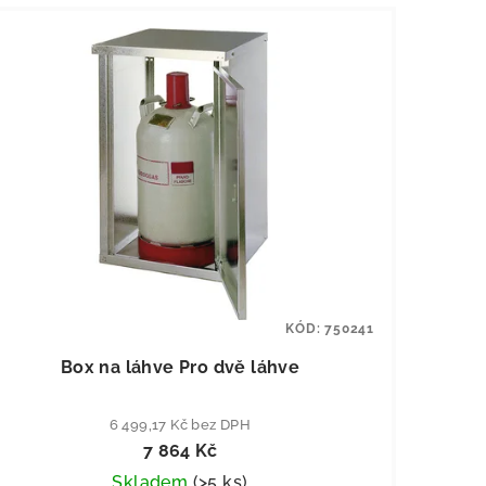
KÓD:
750241
Box na láhve Pro dvě láhve
6 499,17 Kč bez DPH
7 864 Kč
Skladem
(
>5 ks
)