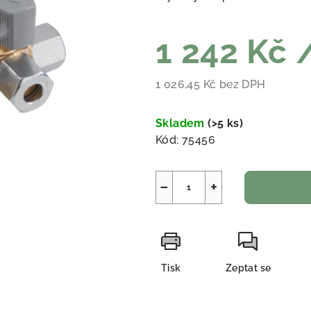
1 242 Kč
1 026,45 Kč bez DPH
Měrná cena:
Skladem
(
>5 ks
)
Kód:
75456
−
+
Tisk
Zeptat se