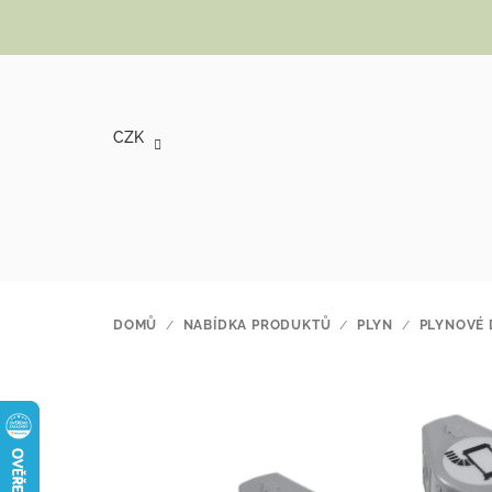
Přejít na obsah
CZK
DOMŮ
/
NABÍDKA PRODUKTŮ
/
PLYN
/
PLYNOVÉ 