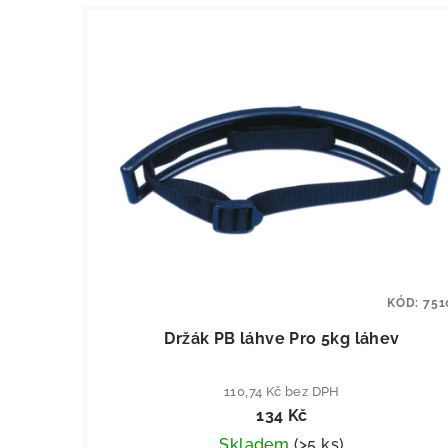
KÓD:
751
Držák PB láhve Pro 5kg láhev
110,74 Kč bez DPH
134 Kč
Skladem
(
>5 ks
)