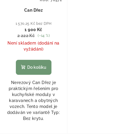
Can Dřez
1 570,25 Kč bez DPH
1 900 Kč
2 222 Kč
(–14 %)
Není skladem (dodání na
vyžádání)
Do košíku
Nerezový Can Dřez je
praktickým řešením pro
kuchyňské moduly v
karavanech a obytných
vozech. Tento model je
dodáván ve variantě Typ:
Bez krytu.