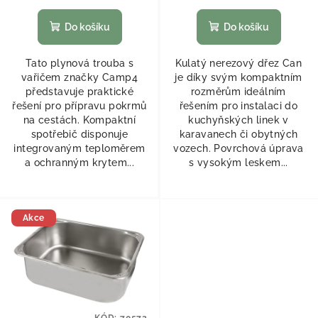
Do košíku
Do košíku
Tato plynová trouba s
Kulatý nerezový dřez Can
vařičem značky Camp4
je díky svým kompaktním
představuje praktické
rozměrům ideálním
řešení pro přípravu pokrmů
řešením pro instalaci do
na cestách. Kompaktní
kuchyňských linek v
spotřebič disponuje
karavanech či obytných
integrovaným teploměrem
vozech. Povrchová úprava
a ochranným krytem...
s vysokým leskem...
Akce
KÓD:
70572