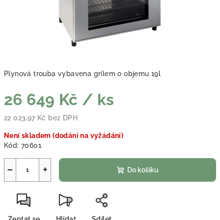
Plynová trouba vybavena grilem o objemu 19l
26 649 Kč
/ ks
22 023,97 Kč bez DPH
Měrná cena:
Není skladem (dodání na vyžádání)
Kód:
70601
−
+
Do košíku
Zeptat se
Hlídat
Sdílet