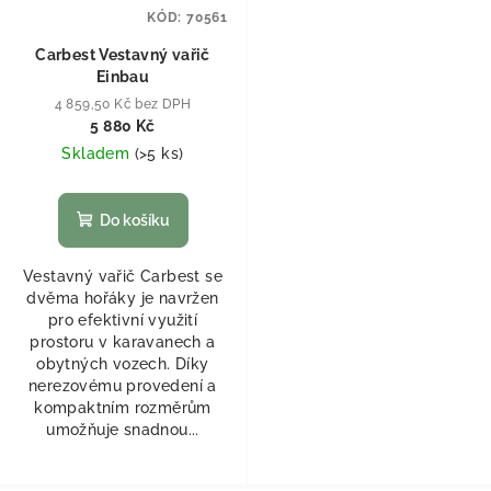
KÓD:
70561
Carbest Vestavný vařič
Einbau
4 859,50 Kč bez DPH
5 880 Kč
Skladem
(
>5 ks
)
Do košíku
Vestavný vařič Carbest se
dvěma hořáky je navržen
pro efektivní využití
prostoru v karavanech a
obytných vozech. Díky
nerezovému provedení a
kompaktním rozměrům
umožňuje snadnou...