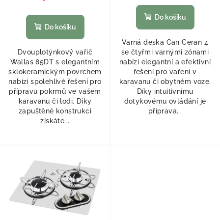
Do košíku
Do košíku
Varná deska Can Ceran 4
Dvouplotýnkový vařič
se čtyřmi varnými zónami
Wallas 85DT s elegantním
nabízí elegantní a efektivní
sklokeramickým povrchem
řešení pro vaření v
nabízí spolehlivé řešení pro
karavanu či obytném voze.
přípravu pokrmů ve vašem
Díky intuitivnímu
karavanu či lodi. Díky
dotykovému ovládání je
zapuštěné konstrukci
příprava...
získáte...