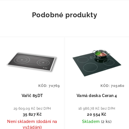
Podobné produkty
KÓD:
70769
KÓD:
705060
Vařič 85DT
Varná deska Ceran 4
29 609,09 Kč bez DPH
16 986,78 Kč bez DPH
35 827 Kč
20 554 Kč
Není skladem (dodání na
Skladem
(
2 ks
)
vyžádání)