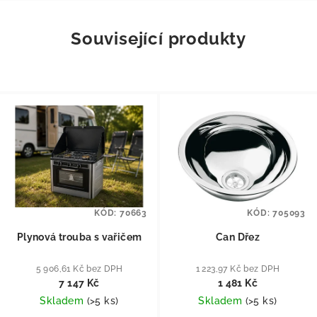
Související produkty
KÓD:
70663
KÓD:
705093
Plynová trouba s vařičem
Can Dřez
5 906,61 Kč bez DPH
1 223,97 Kč bez DPH
7 147 Kč
1 481 Kč
Skladem
(
>5 ks
)
Skladem
(
>5 ks
)