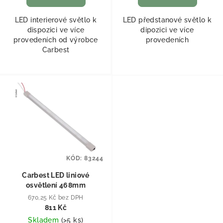
LED interierové světlo k
LED předstanové světlo k
dispozici ve více
dipozici ve více
provedeních od výrobce
provedeních
Carbest
KÓD:
83244
Carbest LED liniové
osvětlení 468mm
670,25 Kč bez DPH
811 Kč
Skladem
(
>5 ks
)