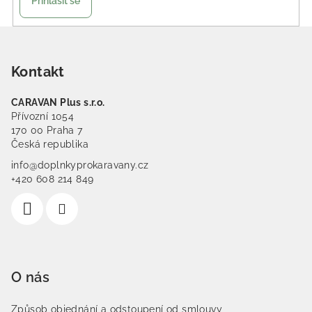
Přihlásit se
Zápatí
Kontakt
CARAVAN Plus s.r.o.
Přívozní 1054
170 00 Praha 7
Česká republika
info@doplnkyprokaravany.cz
+420 608 214 849
O nás
Způsob objednání a odstoupení od smlouvy