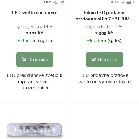
KÓD:
83467
KÓD:
46998
LED světlo nad dveře
Jokon LED přídavné
brzdové světlo ZHBL Bílá -
čirá
926,45 Kč bez DPH
1 156,20 Kč bez DPH
1 121 Kč
1 399 Kč
Skladem
(
>5 ks
)
Skladem
(
>5 ks
)
Do košíku
Do košíku
LED předstanové světlo k
LED přídavné brzdové
dipozici ve více
světlo od výrobce Jokon
provedeních