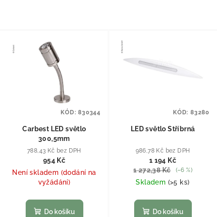
KÓD:
830344
KÓD:
83280
Carbest LED světlo
LED světlo Stříbrná
300,5mm
788,43 Kč bez DPH
986,78 Kč bez DPH
954 Kč
1 194 Kč
1 272,38 Kč
(–6 %)
Není skladem (dodání na
vyžádání)
Skladem
(
>5 ks
)
Do košíku
Do košíku