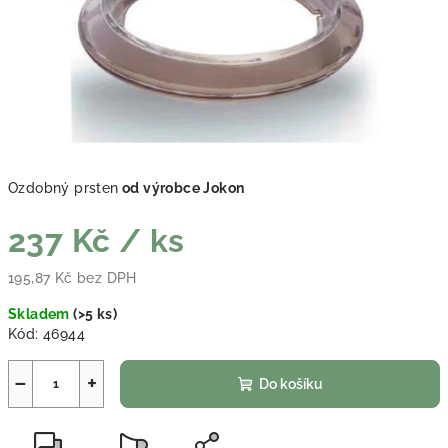
Ozdobný prsten
od výrobce Jokon
237 Kč
/ ks
195,87 Kč bez DPH
Měrná cena:
Skladem
(
>5 ks
)
Kód:
46944
−
+
Do košíku