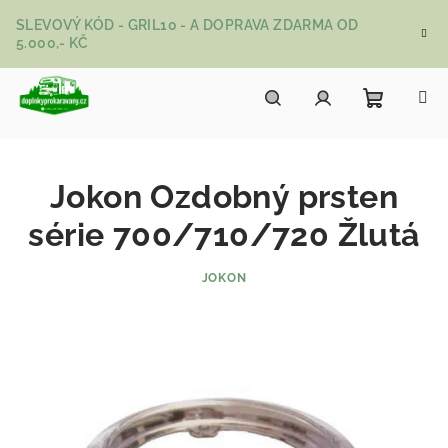
Přejít na obsah
SLEVOVÝ KÓD - GRIL10 - A DOPRAVA ZDARMA OD
5.000,- KČ
Nákupní
Hledat
Přihlášení
Jokon Ozdobný prsten
série 700/710/720 Žlutá
JOKON