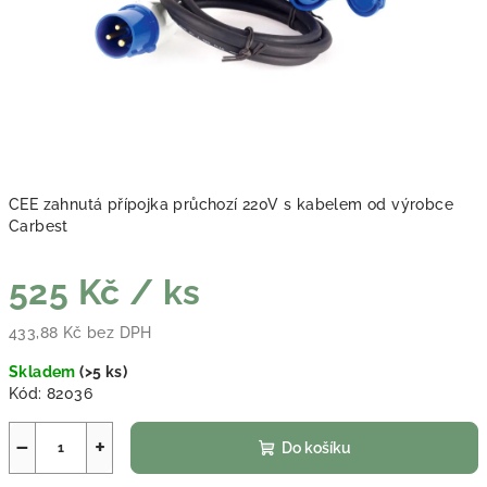
CEE zahnutá přípojka průchozí 220V s kabelem od výrobce
Carbest
525 Kč
/ ks
433,88 Kč bez DPH
Měrná cena:
Skladem
(
>5 ks
)
Kód:
82036
−
+
Do košíku