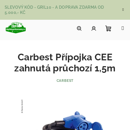
Přejít na obsah
SLEVOVÝ KÓD - GRIL10 - A DOPRAVA ZDARMA OD
5.000,- KČ
Nákupní
Hledat
Přihlášení
Carbest Přípojka CEE
zahnutá průchozí 1,5m
CARBEST