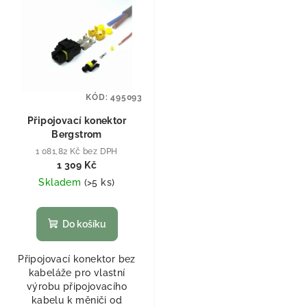
KÓD:
495093
Připojovací konektor
Bergstrom
1 081,82 Kč bez DPH
1 309 Kč
Skladem
(
>5 ks
)
Do košíku
Připojovací konektor bez
kabeláže pro vlastní
výrobu připojovacího
kabelu k měniči od