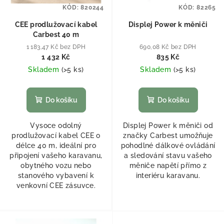
KÓD:
820244
KÓD:
82265
CEE prodlužovací kabel
Displej Power k měniči
Carbest 40 m
1 183,47 Kč bez DPH
690,08 Kč bez DPH
1 432 Kč
835 Kč
Skladem
(
>5 ks
)
Skladem
(
>5 ks
)
Do košíku
Do košíku
Vysoce odolný
Displej Power k měniči od
prodlužovací kabel CEE o
značky Carbest umožňuje
délce 40 m, ideální pro
pohodlné dálkové ovládání
připojení vašeho karavanu,
a sledování stavu vašeho
obytného vozu nebo
měniče napětí přímo z
stanového vybavení k
interiéru karavanu.
venkovní CEE zásuvce.