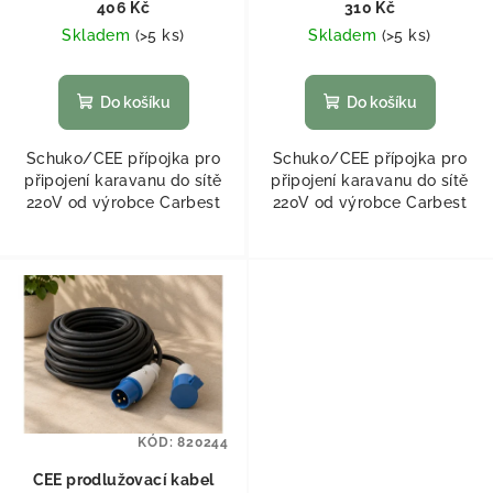
406 Kč
310 Kč
Skladem
(
>5 ks
)
Skladem
(
>5 ks
)
Do košíku
Do košíku
Schuko/CEE přípojka pro
Schuko/CEE přípojka pro
připojení karavanu do sítě
připojení karavanu do sítě
220V od výrobce Carbest
220V od výrobce Carbest
KÓD:
820244
CEE prodlužovací kabel