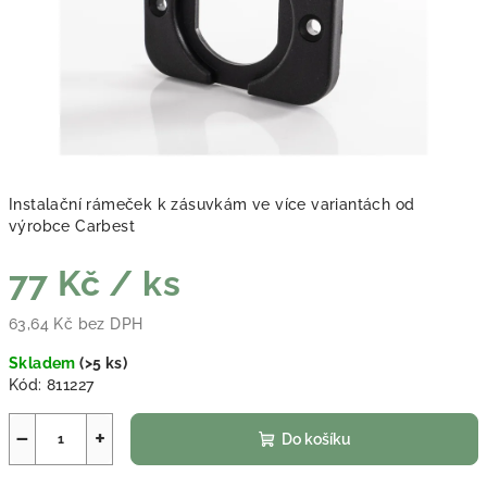
Instalační rámeček k zásuvkám ve více variantách od
výrobce Carbest
77 Kč
/ ks
63,64 Kč bez DPH
Měrná cena:
Skladem
(
>5 ks
)
Kód:
811227
−
+
Do košíku