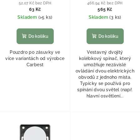
52,07 Kč bez DPH
466,94 Kč bez DPH
63 Kč
565 Kč
Skladem
(
>5 ks
)
Skladem
(
3 ks
)
Do košíku
Do košíku
Pouzdro po zásuvky ve
Vestavný dvojitý
více variantách od výrobce
kolébkový spínač, který
Carbest
umožňuje nezávislé
ovládání dvou elektrických
obvodů z jednoho místa.
Typicky se používá pro
spínání dvou světel (např.
hlavní osvětlení...