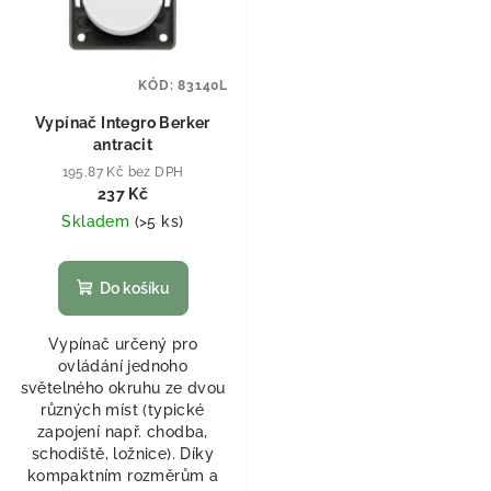
KÓD:
83140L
Vypínač Integro Berker
antracit
195,87 Kč bez DPH
237 Kč
Skladem
(
>5 ks
)
Do košíku
Vypínač určený pro
ovládání jednoho
světelného okruhu ze dvou
různých míst (typické
zapojení např. chodba,
schodiště, ložnice). Díky
kompaktním rozměrům a