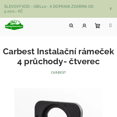
Přejít na obsah
SLEVOVÝ KÓD - GRIL10 - A DOPRAVA ZDARMA OD
5.000,- KČ
Nákupní
Hledat
Přihlášení
Carbest Instalační rámeček
4 průchody- čtverec
CARBEST