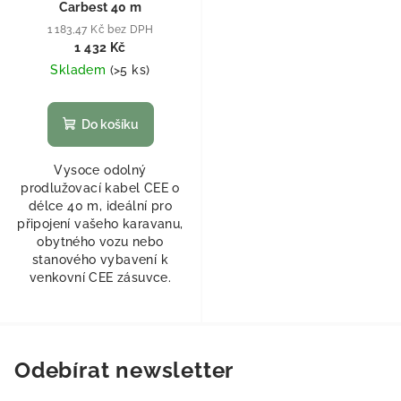
Carbest 40 m
1 183,47 Kč bez DPH
1 432 Kč
Skladem
(
>5 ks
)
Do košíku
Vysoce odolný
prodlužovací kabel CEE o
délce 40 m, ideální pro
připojení vašeho karavanu,
obytného vozu nebo
stanového vybavení k
venkovní CEE zásuvce.
Odebírat newsletter