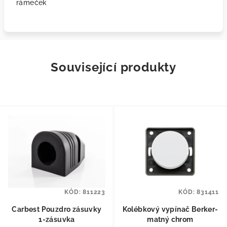
rámeček
Související produkty
KÓD:
811223
KÓD:
831411
Carbest Pouzdro zásuvky
Kolébkový vypínač Berker-
1-zásuvka
matný chrom