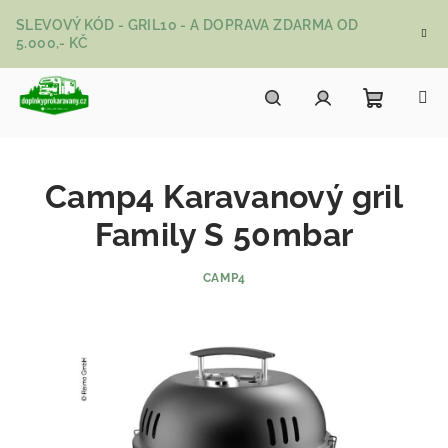
Přejít na obsah
SLEVOVÝ KÓD - GRIL10 - A DOPRAVA ZDARMA OD
5.000,- KČ
Nákupní
Hledat
Přihlášení
Camp4 Karavanový gril
Family S 50mbar
CAMP4