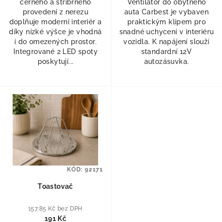
černého a stříbrného
Ventilátor do obytného
provedení z nerezu
auta Carbest je vybaven
doplňuje moderní interiér a
praktickým klipem pro
díky nízké výšce je vhodná
snadné uchycení v interiéru
i do omezených prostor.
vozidla. K napájení slouží
Integrované 2 LED spoty
standardní 12V
poskytují...
autozásuvka.
KÓD:
92171
Toastovač
157,85 Kč bez DPH
191 Kč