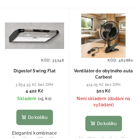
KÓD:
35248
KÓD:
462880
Digestoř Swing Flat
Ventilátor do obytného auta
Carbest
3 654,55 Kč bez DPH
414,05 Kč bez DPH
4 422 Kč
501 Kč
Skladem
(
>5 ks
)
Není skladem (dodání na
vyžádání)
Do košíku
Do košíku
Elegantní kombinace