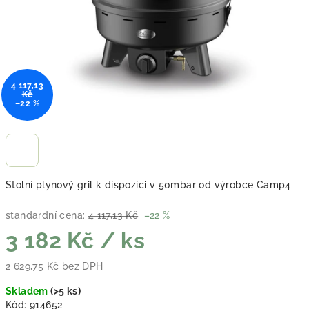
4 117,13
Kč
–22 %
Stolní plynový gril k dispozici v 50mbar od výrobce Camp4
standardní cena:
4 117,13 Kč
–22 %
3 182 Kč
/ ks
2 629,75 Kč bez DPH
Měrná cena:
Skladem
(
>5 ks
)
Kód:
914652