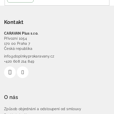
Zápatí
Kontakt
CARAVAN Plus s.r.o.
Přívozní 1054
170 00 Praha 7
Česká republika
info@doplnkyprokaravany.cz
+420 608 214 849
O nás
Způsob objednání a odstoupení od smlouvy