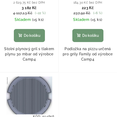
2 629,75 Kč bez DPH
184,30 Kč bez DPH
3 182 Kč
223 Kč
4 117,13 Kč
237,92 Kč
(–22 %)
(–6 %)
Skladem
(
>5 ks
)
Skladem
(
>5 ks
)
Do košíku
Do košíku
Stolní plynový gril s tlakem
Podložka na pizzu určená
plynu 30 mbar od výrobce
pro grily Family od výrobce
Camp4
Camp4
KÓD:
914656