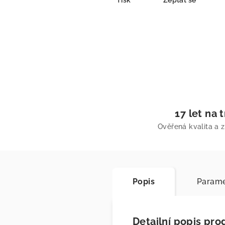
Tisk
Zeptat se
17 let na 
Ověřená kvalita a 
Popis
Parame
Detailní popis pro