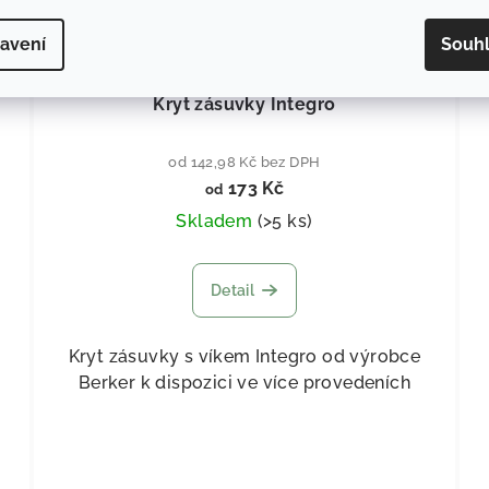
avení
Souh
40
KÓD:
83149
Kryt zásuvky Integro
od 142,98 Kč bez DPH
173 Kč
od
Skladem
(
>5 ks
)
Detail
Kryt zásuvky s víkem Integro od výrobce
Berker k dispozici ve více provedeních