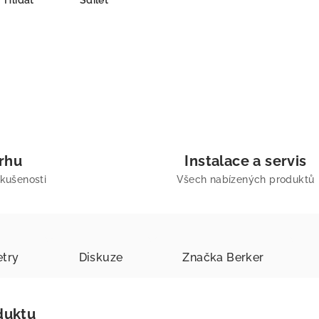
Hlídat
Sdílet
trhu
Instalace a servis
zkušenosti
Všech nabízených produktů
try
Diskuze
Značka
Berker
duktu