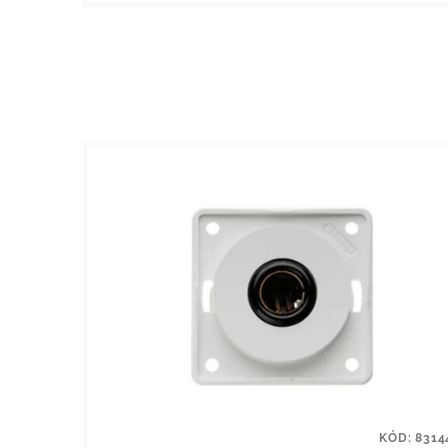
KÓD:
8314