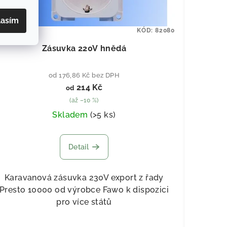
lasím
KÓD:
82080
Zásuvka 220V hnědá
od 176,86 Kč bez DPH
214 Kč
od
(až –10 %)
Skladem
(
>5 ks
)
Detail
Karavanová zásuvka 230V export z řady
Presto 10000 od výrobce Fawo k dispozici
pro více států