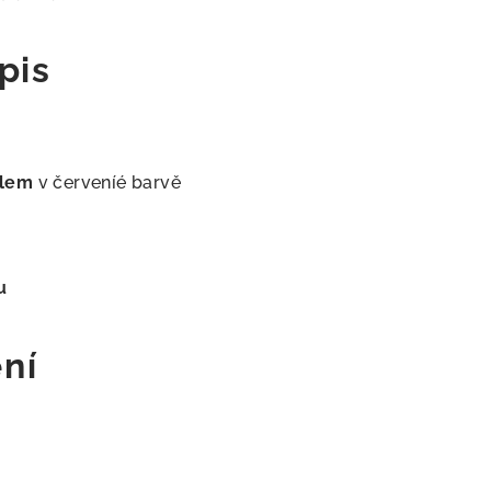
pis
elem
v červeníé barvě
u
ní