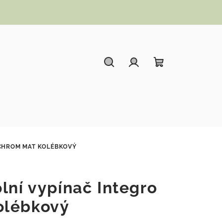
Hledat
Přihlášení
Nákupní koší
 CHROM MAT KOLÉBKOVÝ
lní vypínač Integro
olébkový