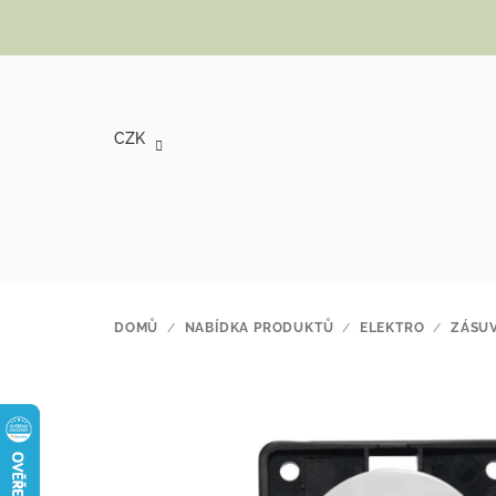
Přejít na obsah
CZK
DOMŮ
/
NABÍDKA PRODUKTŮ
/
ELEKTRO
/
ZÁSUV