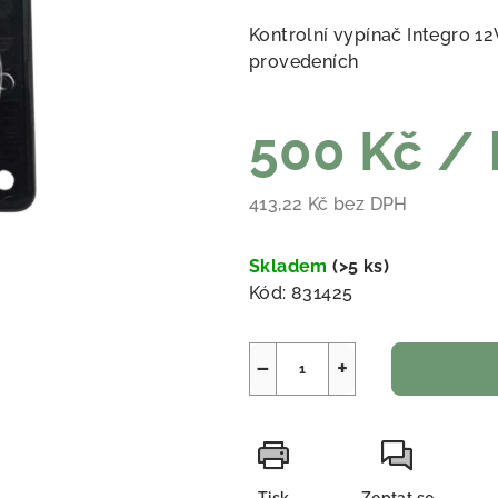
Kontrolní vypínač Integro 12
provedeních
500 Kč
/ 
413,22 Kč bez DPH
Měrná cena:
Skladem
(
>5 ks
)
Kód:
831425
−
+