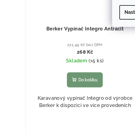
Nast
KÓD:
831
Berker Vypínač Integro Antracit
221,49 Kč bez DPH
268 Kč
Skladem
(
>5 ks
)
Do košíku
Karavanový vypínač Integro od výrobce
Berker k dispozici ve více provedeních