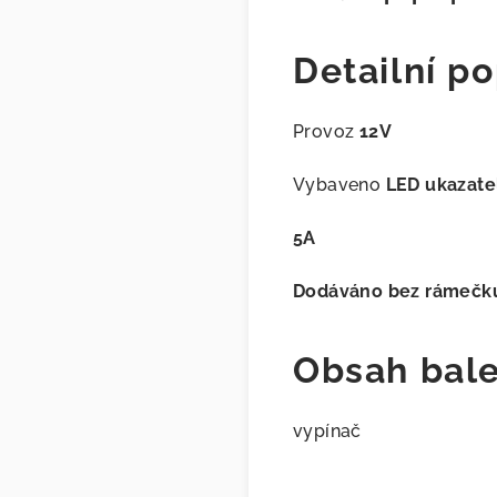
Detailní po
Provoz
12V
Vybaveno
LED ukazat
5A
Dodáváno bez rámečk
Obsah bale
vypínač