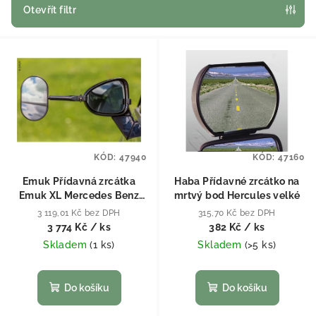
Otevřít filtr
Výpis produktů
KÓD:
47940
KÓD:
47160
Emuk Přídavná zrcátka
Haba Přídavné zrcátko na
Emuk XL Mercedes Benz
mrtvý bod Hercules velké
M-Klasse W166 X166
3 119,01 Kč bez DPH
315,70 Kč bez DPH
(2011-2015), R-Klasse
3 774 Kč
/ ks
382 Kč
/ ks
W251 (2010-2013), GLE (od
Skladem
(
1 ks
)
Skladem
(
>5 ks
)
2015)
Do košíku
Do košíku