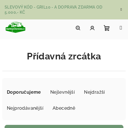
Přejít na obsah
SLEVOVÝ KÓD - GRIL10 - A DOPRAVA ZDARMA OD
5.000,- KČ
Nákupní
Hledat
Přihlášení
Přídavná zrcátka
Řazení produktů
Doporučujeme
Nejlevnější
Nejdražší
Nejprodávanější
Abecedně