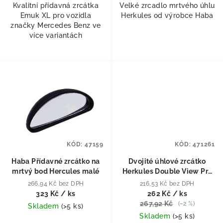
Kvalitní přídavná zrcátka
Velké zrcadlo mrtvého úhlu
Emuk XL pro vozidla
Herkules od výrobce Haba
značky Mercedes Benz ve
více variantách
KÓD:
47159
KÓD:
471261
Haba Přídavné zrcátko na
Dvojité úhlové zrcátko
mrtvý bod Hercules malé
Herkules Double View Pro
levé vnější zrcátko
266,94 Kč bez DPH
216,53 Kč bez DPH
323 Kč
/ ks
262 Kč
/ ks
267,92 Kč
(–2 %)
Skladem
(
>5 ks
)
Skladem
(
>5 ks
)