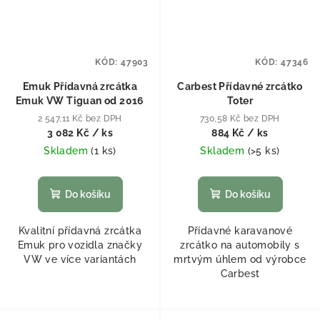
KÓD:
47903
KÓD:
47346
Emuk Přídavná zrcátka
Carbest Přídavné zrcátko
Emuk VW Tiguan od 2016
Toter
2 547,11 Kč bez DPH
730,58 Kč bez DPH
3 082 Kč
/ ks
884 Kč
/ ks
Skladem
(
1 ks
)
Skladem
(
>5 ks
)
Do košíku
Do košíku
Kvalitní přídavná zrcátka
Přídavné karavanové
Emuk pro vozidla značky
zrcátko na automobily s
VW ve více variantách
mrtvým úhlem od výrobce
Carbest