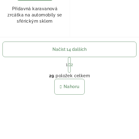
Přídavná karavanová
zrcátka na automobily se
sférickým sklem
Načíst 14 dalších
Stránkování
1
2
Ovládací prvky výpisu
29
položek celkem
Nahoru