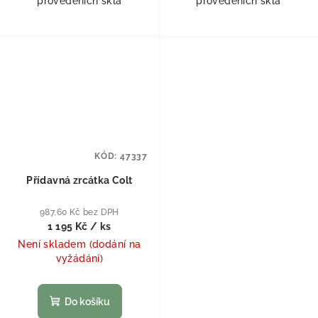
provedeních skla
provedeních skla
KÓD:
47337
Přídavná zrcátka Colt
987,60 Kč bez DPH
1 195 Kč
/ ks
Není skladem (dodání na
vyžádání)
Do košíku