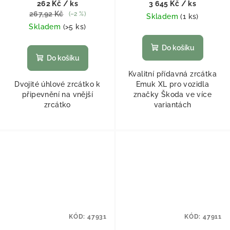
262 Kč
/ ks
3 645 Kč
/ ks
267,92 Kč
(–2 %)
Skladem
(
1 ks
)
Skladem
(
>5 ks
)
Do košíku
Do košíku
Kvalitní přídavná zrcátka
Dvojité úhlové zrcátko k
Emuk XL pro vozidla
připevnění na vnější
značky Škoda ve více
zrcátko
variantách
KÓD:
47931
KÓD:
47911