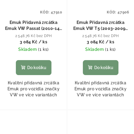
KÓD:
47910
KÓD:
47906
Emuk Přídavná zrcátka
Emuk Přídavná zrcátka
Emuk VW Passat (2010-14),
Emuk VW T5 (2003-2009),
Passat CC (2008-14), EOS
Caddy (2004-2015)
2 548,76 Kč bez DPH
2 548,76 Kč bez DPH
(2011-13), Jetta (2011-14),
3 084 Kč
/ ks
3 084 Kč
/ ks
Scirocco (2008-13)
Skladem
(
1 ks
)
Skladem
(
1 ks
)
Do košíku
Do košíku
Kvalitní přídavná zrcátka
Kvalitní přídavná zrcátka
Emuk pro vozidla značky
Emuk pro vozidla značky
VW ve více variantách
VW ve více variantách