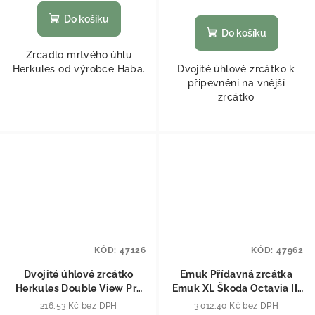
Do košíku
Do košíku
Zrcadlo mrtvého úhlu
Herkules od výrobce Haba.
Dvojité úhlové zrcátko k
připevnění na vnější
zrcátko
KÓD:
47126
KÓD:
47962
Dvojité úhlové zrcátko
Emuk Přídavná zrcátka
Herkules Double View Pro
Emuk XL Škoda Octavia III
pravé vnější zrcátko
(od 02/2013)
216,53 Kč bez DPH
3 012,40 Kč bez DPH