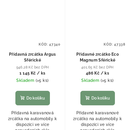
KÓD:
47340
KÓD:
47338
Přídavná zrcátka Argus
Přídavné zrcátko Eco
Sférické
Magnum Sférické
946,28 Kč bez DPH
401,65 Kč bez DPH
1 145 Kč
/ ks
486 Kč
/ ks
Skladem
(
>5 ks
)
Skladem
(
>5 ks
)
Do košíku
Do košíku
Přídavná karavanová
Přídavné karavanové
zrcátka na automobily k
zrcátko na automobily k
dispozici ve více
dispozici ve více