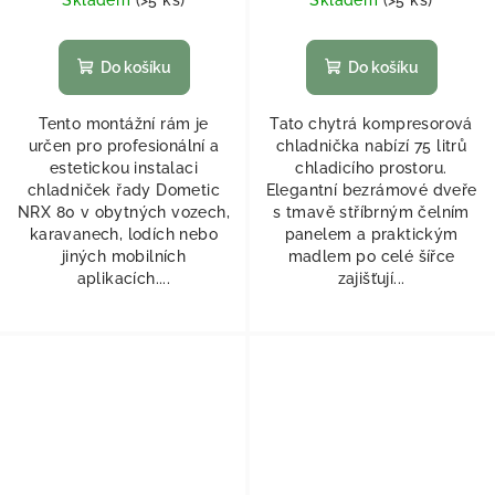
Do košíku
Do košíku
Tento montážní rám je
Tato chytrá kompresorová
určen pro profesionální a
chladnička nabízí 75 litrů
estetickou instalaci
chladicího prostoru.
chladniček řady Dometic
Elegantní bezrámové dveře
NRX 80 v obytných vozech,
s tmavě stříbrným čelním
karavanech, lodích nebo
panelem a praktickým
jiných mobilních
madlem po celé šířce
aplikacích....
zajišťují...