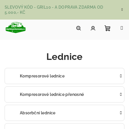
Přejít na obsah
SLEVOVÝ KÓD - GRIL10 - A DOPRAVA ZDARMA OD
5.000,- KČ
Nákupní
Hledat
Přihlášení
Lednice
Kompresorové lednice
Kompresorové lednice přenosné
Absorbční lednice