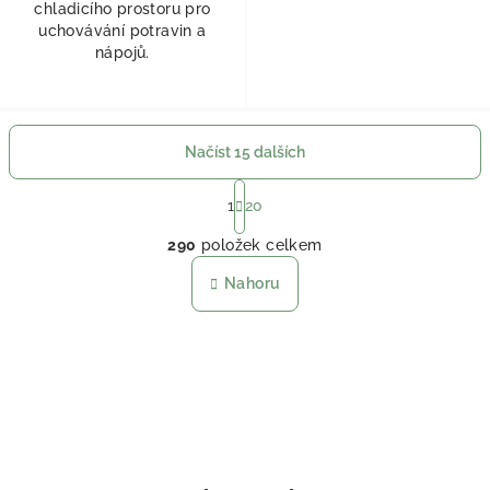
chladicího prostoru pro
uchovávání potravin a
nápojů.
Načíst 15 dalších
Stránkování
1
20
Ovládací prvky výpisu
290
položek celkem
Nahoru