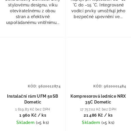
stylovému designu, víku
°C do –15 °C. Integrované
otevíratelnému z obou
vodicí prvky umožňují jeho
stran a efektivně
bezpečné upevnění ve...
uspořádanému vnitřnímu...
KÓD:
9620012874
KÓD:
9620001484
Instalační rám UFM 50SB
Kompresorová lednice NRX
Dometic
35C Dometic
1 619,83 Kč bez DPH
17 757,02 Kč bez DPH
1 960 Kč
/ ks
21 486 Kč
/ ks
Skladem
(
>5 ks
)
Skladem
(
>5 ks
)