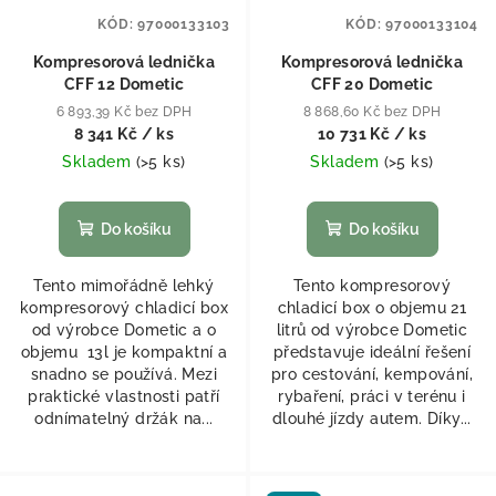
KÓD:
97000133103
KÓD:
97000133104
Kompresorová lednička
Kompresorová lednička
CFF 12 Dometic
CFF 20 Dometic
6 893,39 Kč bez DPH
8 868,60 Kč bez DPH
8 341 Kč
/ ks
10 731 Kč
/ ks
Skladem
(
>5 ks
)
Skladem
(
>5 ks
)
Do košíku
Do košíku
Tento mimořádně lehký
Tento kompresorový
kompresorový chladicí box
chladicí box o objemu 21
od výrobce Dometic a o
litrů od výrobce Dometic
objemu 13l je kompaktní a
představuje ideální řešení
snadno se používá. Mezi
pro cestování, kempování,
praktické vlastnosti patří
rybaření, práci v terénu i
odnímatelný držák na...
dlouhé jízdy autem. Díky...