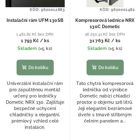
KÓD:
9620012883
KÓD:
9620001482
Instalační rám UFM 130SB
Kompresorová lednice NRX
130C Dometic
1 481,82 Kč bez DPH
26 250,41 Kč bez DPH
1 793 Kč
/ ks
31 763 Kč
/ ks
Skladem
(
>5 ks
)
Skladem
(
>5 ks
)
Do košíku
Do košíku
Univerzální instalační rám
Tato chytrá kompresorová
pro zapuštěnou montáž
lednička od výrobce
určený pro ledničky
Dometic nabízí chladicí
Dometic NRX 130. Zajišťuje
prostor o objemu 126 litrů.
bezpečné uchycení
Její elegantní bezrámové
chladničky a elegantní,
dveře s tmavě stříbrným
prémiový vzhled celé
čelním panelem a...
instalace.