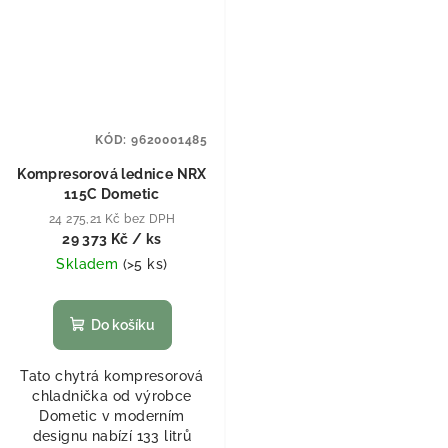
KÓD:
9620001485
Kompresorová lednice NRX
115C Dometic
24 275,21 Kč bez DPH
29 373 Kč
/ ks
Skladem
(
>5 ks
)
Do košíku
Tato chytrá kompresorová
chladnička od výrobce
Dometic v moderním
designu nabízí 133 litrů