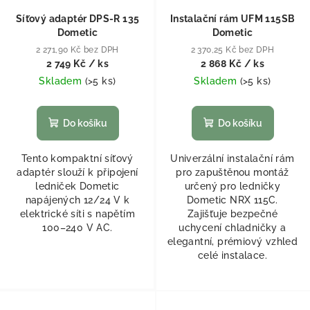
Síťový adaptér DPS-R 135
Instalační rám UFM 115SB
Dometic
Dometic
2 271,90 Kč bez DPH
2 370,25 Kč bez DPH
2 749 Kč
/ ks
2 868 Kč
/ ks
Skladem
(
>5 ks
)
Skladem
(
>5 ks
)
Do košíku
Do košíku
Tento kompaktní síťový
Univerzální instalační rám
adaptér slouží k připojení
pro zapuštěnou montáž
ledniček Dometic
určený pro ledničky
napájených 12/24 V k
Dometic NRX 115C.
elektrické síti s napětím
Zajišťuje bezpečné
100–240 V AC.
uchycení chladničky a
elegantní, prémiový vzhled
celé instalace.