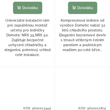
Do košíku
Do košíku
Univerzální instalační rám
Kompresorová lednice od
pro zapuštěnou montáž
výrobce Dometic nabízí 32
určený pro ledničky
litrů chladicího prostoru.
Dometic NRX 35,NRX 50.
Elegantní bezrámové dveře
Zajišťuje bezpečné
s tmavě stříbrným čelním
uchycení chladničky a
panelem a praktickým
elegantní, prémiový vzhled
madlem po celé šířce...
celé instalace.
KÓD:
9620013449
KÓD:
9620012879