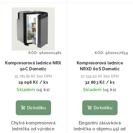
KÓD:
9620001481
KÓD:
9620017634
Kompresorová lednice NRX
Kompresorová lednice
50C Dometic
NRXD 60S Dometic
15 781,82 Kč bez DPH
27 159,50 Kč bez DPH
19 096 Kč
/ ks
32 863 Kč
/ ks
Skladem
(
>5 ks
)
Skladem
(
>5 ks
)
Do košíku
Do košíku
Chytrá kompresorová
Elegantní zásuvková
lednička od výrobce
lednička o objemu 55l od