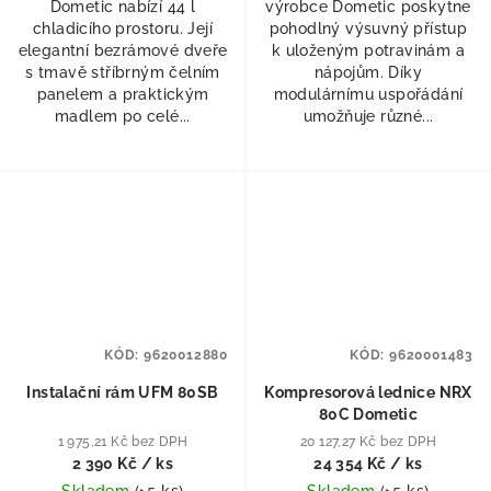
Dometic nabízí 44 l
výrobce Dometic poskytne
chladicího prostoru. Její
pohodlný výsuvný přístup
elegantní bezrámové dveře
k uloženým potravinám a
s tmavě stříbrným čelním
nápojům. Díky
panelem a praktickým
modulárnímu uspořádání
madlem po celé...
umožňuje různé...
KÓD:
9620012880
KÓD:
9620001483
Instalační rám UFM 80SB
Kompresorová lednice NRX
80C Dometic
1 975,21 Kč bez DPH
20 127,27 Kč bez DPH
2 390 Kč
/ ks
24 354 Kč
/ ks
Skladem
(
>5 ks
)
Skladem
(
>5 ks
)