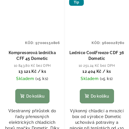
Tip
KÓD:
97000150806
KÓD:
9600028780
Kompresorová lednička
Lednice CoolFreeze CDF 36
CFF 45 Dometic
Dometic
10 843,80 Kč bez DPH
10 251,24 Kč bez DPH
13 121 Kč
/ ks
12 404 Kč
/ ks
Skladem
(
>5 ks
)
Skladem
(
>5 ks
)
Do košíku
Do košíku
Všestranný přírůstek do
Výkonný chladicí a mrazicí
řady přenosných
box od výrobce Dometic
elektrických chladicích
uchovává potraviny a
boxů značky Dometic. Díky
nápoje při teplotách od +10